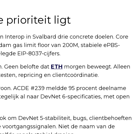
prioriteit ligt
nterop in Svalbard drie concrete doelen. Core
am gas limit floor van 200M, stabiele ePBS-
egde EIP-8037-cijfers.
n. Geen belofte dat
ETH
morgen beweegt. Alleen
esten, repricing en clientcoördinatie.
atroon. ACDE #239 meldde 95 procent deelname
gelijk al naar DevNet 6-specificaties, met open
k om DevNet 5-stabiliteit, bugs, clientbehoeften
te voortgangssignalen. Niet de naam van de