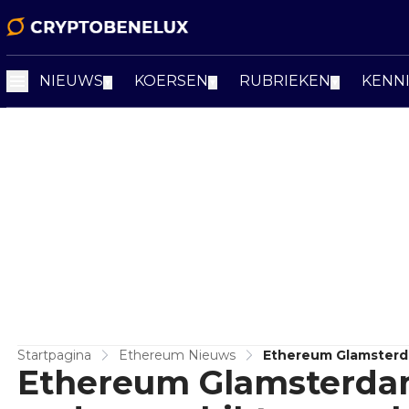
NIEUWS
KOERSEN
RUBRIEKEN
KENN
▼
▼
▼
Startpagina
Ethereum Nieuws
Ethereum Glamsterd
Ethereum Glamsterda
Infrastructuur