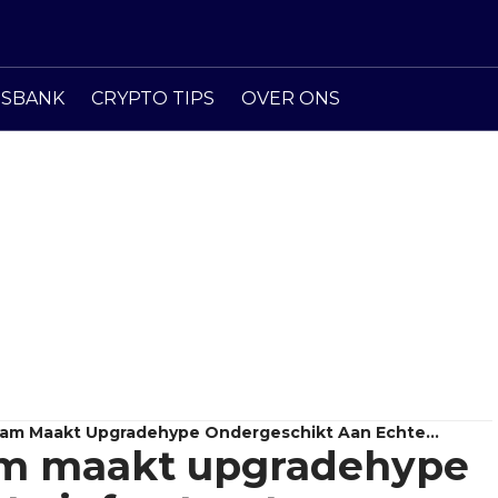
ISBANK
CRYPTO TIPS
OVER ONS
am Maakt Upgradehype Ondergeschikt Aan Echte
m maakt upgradehype