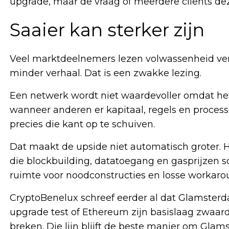
upgrade, maar de vraag of meerdere clients deze
Saaier kan sterker zijn
Veel marktdeelnemers lezen volwassenheid verke
minder verhaal. Dat is een zwakke lezing.
Een netwerk wordt niet waardevoller omdat het
wanneer anderen er kapitaal, regels en proce
precies die kant op te schuiven.
Dat maakt de upside niet automatisch groter. H
die blockbuilding, datatoegang en gasprijzen s
ruimte voor noodconstructies en losse workaro
CryptoBenelux schreef eerder al dat Glamster
upgrade test of Ethereum zijn basislaag zwaa
breken. Die lijn blijft de beste manier om Glam