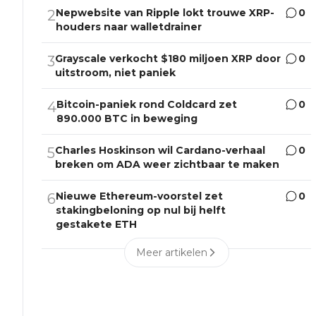
Nepwebsite van Ripple lokt trouwe XRP-
0
2
houders naar walletdrainer
Grayscale verkocht $180 miljoen XRP door
0
3
uitstroom, niet paniek
Bitcoin-paniek rond Coldcard zet
0
4
890.000 BTC in beweging
Charles Hoskinson wil Cardano-verhaal
0
5
breken om ADA weer zichtbaar te maken
Nieuwe Ethereum-voorstel zet
0
6
stakingbeloning op nul bij helft
gestakete ETH
Meer artikelen