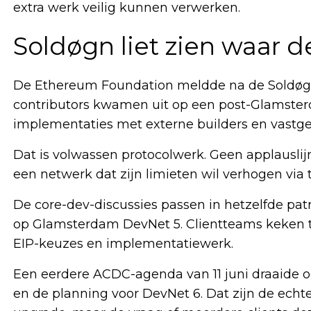
extra werk veilig kunnen verwerken.
Soldøgn liet zien waar de 
De Ethereum Foundation meldde na de Soldøgn I
contributors kwamen uit op een post-Glamsterd
implementaties met externe builders en vastgel
Dat is volwassen protocolwerk. Geen applauslij
een netwerk dat zijn limieten wil verhogen via t
De core-dev-discussies passen in hetzelfde p
op Glamsterdam DevNet 5. Clientteams keken te
EIP-keuzes en implementatiewerk.
Een eerdere ACDC-agenda van 11 juni draaide oo
en de planning voor DevNet 6. Dat zijn de ech