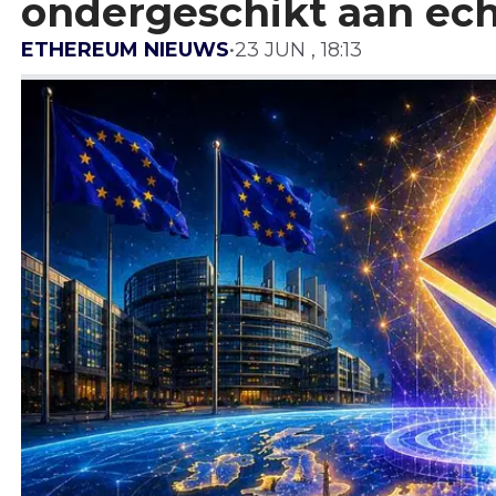
ondergeschikt aan ech
ETHEREUM NIEUWS
•
23 JUN , 18:13