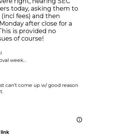
were right, hearing SEC 
uers today, asking them to 
incl fees) and then 
onday after close for a 
is is provided no 
sues of course!
i
oval week…

ust can’t come up w/ good reason 
.

link