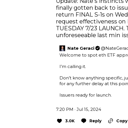
Update: Nate's instincts 
finally gotten back to iss
return FINAL S-1s on Wed (
request effectiveness on M
TUESDAY 7/23 LAUNCH. Th
unforeseeable last min is
Nate Geraci
@
NateGerac
Welcome to spot eth ETF appr
I’m calling it.

Don’t know anything specific, j
for any further delay at this point
Issuers ready for launch.
7:20 PM · Jul 15, 2024
3.0K
Reply
Copy 