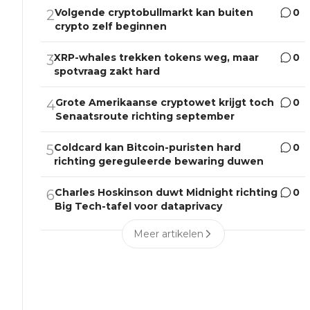
Volgende cryptobullmarkt kan buiten
0
2
crypto zelf beginnen
XRP-whales trekken tokens weg, maar
0
3
spotvraag zakt hard
Grote Amerikaanse cryptowet krijgt toch
0
4
Senaatsroute richting september
Coldcard kan Bitcoin-puristen hard
0
5
richting gereguleerde bewaring duwen
Charles Hoskinson duwt Midnight richting
0
6
Big Tech-tafel voor dataprivacy
Meer artikelen