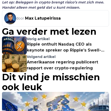
Let op: Beleggen in crypto brengt risico’s met zich mee.
Handel alleen met geld dat u kunt missen.
Max Latupeirissa
door
Ga verder met lezen
Vorig artikel
Ripple onthult Nasdaq CEO als
keynote spreker op Ripple’s Swell-
conferentie in New York
Volgend artikel
Amerikaanse regering publiceert
rapport over crypto-regulering
Dit vind je misschien
ook leuk