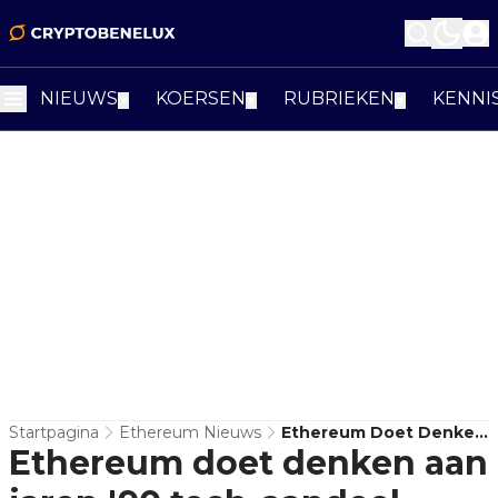
NIEUWS
KOERSEN
RUBRIEKEN
KENNI
▼
▼
▼
Startpagina
Ethereum Nieuws
Ethereum Doet Denken
Ethereum doet denken aan
Aan Jaren '90 Tech-
Aandeel, Terwijl Bitcoin