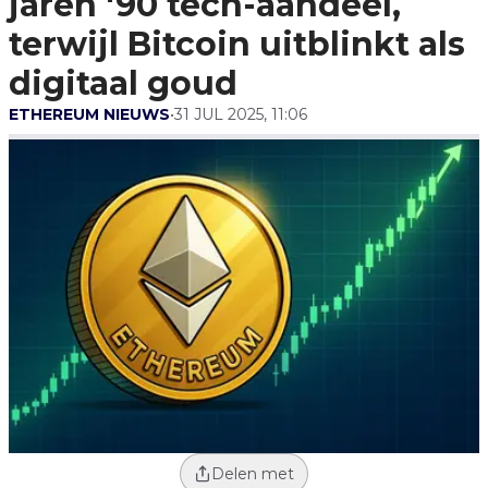
jaren '90 tech-aandeel,
Uitblinkt Als Digitaal
Goud
terwijl Bitcoin uitblinkt als
digitaal goud
ETHEREUM NIEUWS
•
31 JUL 2025, 11:06
Delen met