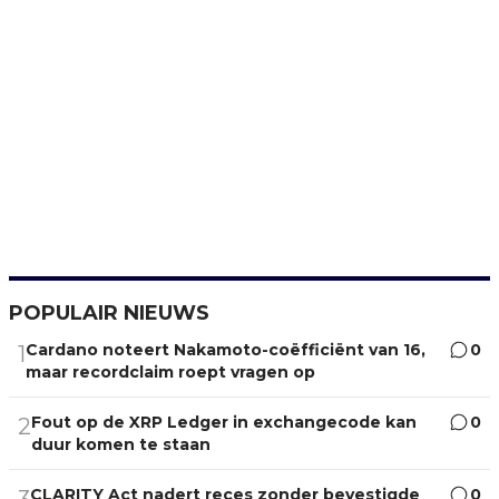
POPULAIR NIEUWS
Cardano noteert Nakamoto-coëfficiënt van 16,
0
1
maar recordclaim roept vragen op
Fout op de XRP Ledger in exchangecode kan
0
2
duur komen te staan
CLARITY Act nadert reces zonder bevestigde
0
3