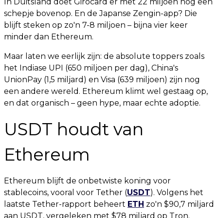
In Duitsland doet Girocard er met 22 miljoen nog een
schepje bovenop. En de Japanse Zengin-app? Die
blijft steken op zo'n 7-8 miljoen – bijna vier keer
minder dan Ethereum.
Maar laten we eerlijk zijn: de absolute toppers zoals
het Indiase UPI (650 miljoen per dag), China's
UnionPay (1,5 miljard) en Visa (639 miljoen) zijn nog
een andere wereld. Ethereum klimt wel gestaag op,
en dat organisch – geen hype, maar echte adoptie.
USDT houdt van
Ethereum
Ethereum blijft de onbetwiste koning voor
stablecoins, vooral voor Tether (
USDT
). Volgens het
laatste Tether-rapport beheert
ETH
zo'n $90,7 miljard
aan USDT, vergeleken met $78 miljard op Tron.