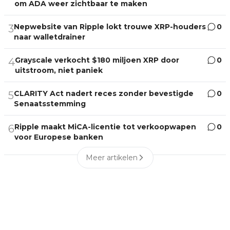
om ADA weer zichtbaar te maken
Nepwebsite van Ripple lokt trouwe XRP-houders
0
3
naar walletdrainer
Grayscale verkocht $180 miljoen XRP door
0
4
uitstroom, niet paniek
CLARITY Act nadert reces zonder bevestigde
0
5
Senaatsstemming
Ripple maakt MiCA-licentie tot verkoopwapen
0
6
voor Europese banken
Meer artikelen