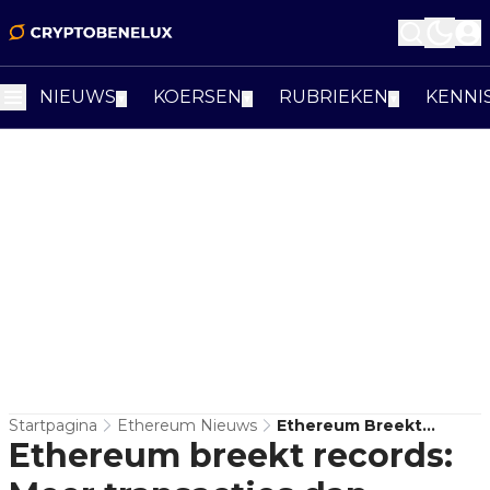
NIEUWS
KOERSEN
RUBRIEKEN
KENNI
▼
▼
▼
Startpagina
Ethereum Nieuws
Ethereum Breekt
Ethereum breekt records:
Records: Meer
Transacties Dan