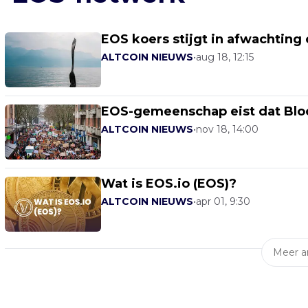
EOS koers stijgt in afwachting 
ALTCOIN NIEUWS
•
aug 18, 12:15
EOS-gemeenschap eist dat Bloc
ALTCOIN NIEUWS
•
nov 18, 14:00
Wat is EOS.io (EOS)?
ALTCOIN NIEUWS
•
apr 01, 9:30
Meer ar