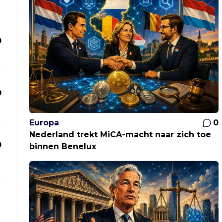
0
0
Europa
0
Nederland trekt MiCA-macht naar zich toe
0
binnen Benelux