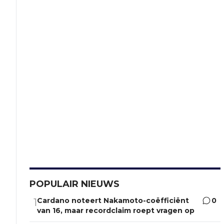
POPULAIR NIEUWS
Cardano noteert Nakamoto-coëfficiënt
0
1
van 16, maar recordclaim roept vragen op