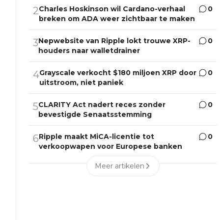
Charles Hoskinson wil Cardano-verhaal
0
2
breken om ADA weer zichtbaar te maken
Nepwebsite van Ripple lokt trouwe XRP-
0
3
houders naar walletdrainer
Grayscale verkocht $180 miljoen XRP door
0
4
uitstroom, niet paniek
CLARITY Act nadert reces zonder
0
5
bevestigde Senaatsstemming
Ripple maakt MiCA-licentie tot
0
6
verkoopwapen voor Europese banken
Meer artikelen