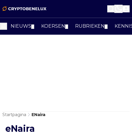
NIEUWS
KOERSEN
RUBRIEKEN
KENNI
▼
▼
▼
Startpagina
ENaira
eNaira