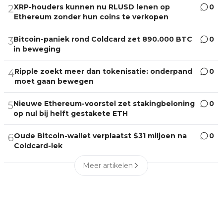
XRP-houders kunnen nu RLUSD lenen op
0
2
Ethereum zonder hun coins te verkopen
Bitcoin-paniek rond Coldcard zet 890.000 BTC
0
3
in beweging
Ripple zoekt meer dan tokenisatie: onderpand
0
4
moet gaan bewegen
Nieuwe Ethereum-voorstel zet stakingbeloning
0
5
op nul bij helft gestakete ETH
Oude Bitcoin-wallet verplaatst $31 miljoen na
0
6
Coldcard-lek
Meer artikelen