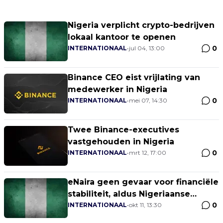
Nigeria verplicht crypto-bedrijven
lokaal kantoor te openen
0
INTERNATIONAAL
•
jul 04, 13:00
Binance CEO eist vrijlating van
medewerker in Nigeria
0
INTERNATIONAAL
•
mei 07, 14:30
Twee Binance-executives
vastgehouden in Nigeria
0
INTERNATIONAAL
•
mrt 12, 17:00
eNaira geen gevaar voor financiële
stabiliteit, aldus Nigeriaanse
0
centrale bank
INTERNATIONAAL
•
okt 11, 13:30