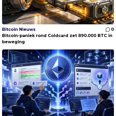
Bitcoin Nieuws
0
Bitcoin-paniek rond Coldcard zet 890.000 BTC in
beweging