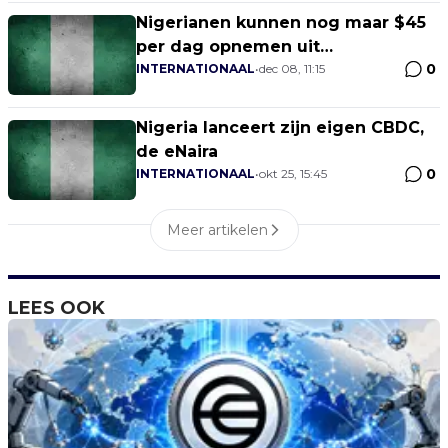
Nigerianen kunnen nog maar $45
per dag opnemen uit
0
geldautomaten
INTERNATIONAAL
•
dec 08, 11:15
Nigeria lanceert zijn eigen CBDC,
de eNaira
0
INTERNATIONAAL
•
okt 25, 15:45
Meer artikelen
LEES OOK