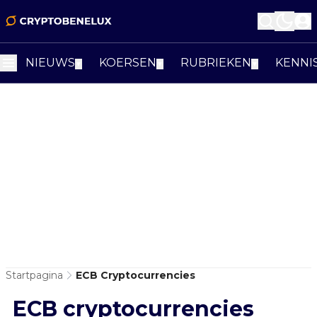
NIEUWS
KOERSEN
RUBRIEKEN
KENNI
▼
▼
▼
Startpagina
ECB Cryptocurrencies
ECB cryptocurrencies