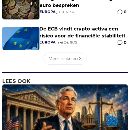
euro bespreken
0
EUROPA
•
jul 11, 17:30
De ECB vindt crypto-activa een
risico voor de financiële stabiliteit
0
EUROPA
•
mei 24, 19:15
Meer artikelen
LEES OOK