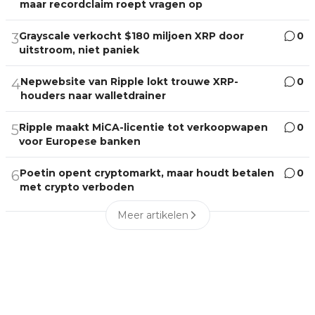
maar recordclaim roept vragen op
Grayscale verkocht $180 miljoen XRP door
0
3
uitstroom, niet paniek
Nepwebsite van Ripple lokt trouwe XRP-
0
4
houders naar walletdrainer
Ripple maakt MiCA-licentie tot verkoopwapen
0
5
voor Europese banken
Poetin opent cryptomarkt, maar houdt betalen
0
6
met crypto verboden
Meer artikelen