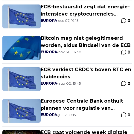
ECB-bestuurslid zegt dat energie-
intensieve cryptocurrencies
0
verboden moeten worden
EUROPA
•
dec 07, 19:15
Bitcoin mag niet gelegitimeerd
worden, aldus Bindseil van de ECB
0
EUROPA
•
nov 30, 16:30
ECB verkiest CBDC's boven BTC en
stablecoins
0
EUROPA
•
aug 02, 15:45
Europese Centrale Bank onthult
plannen voor regulatie van
0
cryptocurrencies
EUROPA
•
jul 12, 19:15
ECB gaat volgende week digitale