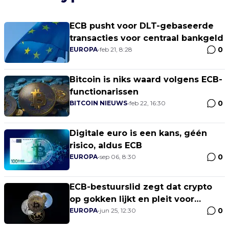
ECB pusht voor DLT-gebaseerde
transacties voor centraal bankgeld
0
EUROPA
•
feb 21, 8:28
Bitcoin is niks waard volgens ECB-
functionarissen
0
BITCOIN NIEUWS
•
feb 22, 16:30
Digitale euro is een kans, géén
risico, aldus ECB
0
EUROPA
•
sep 06, 8:30
ECB-bestuurslid zegt dat crypto
op gokken lijkt en pleit voor
0
regulering
EUROPA
•
jun 25, 12:30