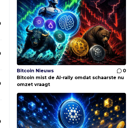
0
0
Bitcoin Nieuws
0
Bitcoin mist de AI-rally omdat schaarste nu
0
omzet vraagt
0