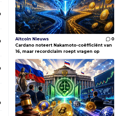
0
Altcoin Nieuws
0
0
Cardano noteert Nakamoto-coëfficiënt van
16, maar recordclaim roept vragen op
0
0