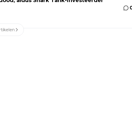
 dood, aldus Shark Tank-investeerder
tikelen