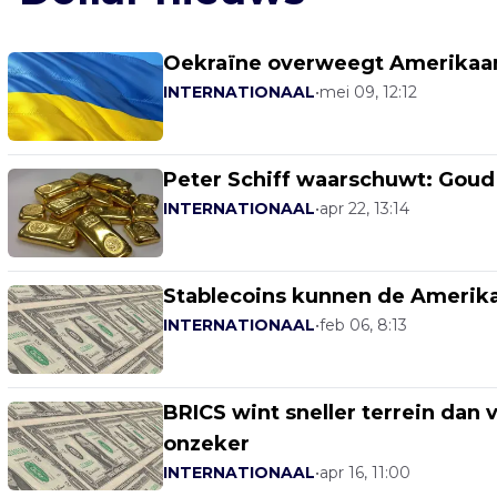
Oekraïne overweegt Amerikaanse
INTERNATIONAAL
•
mei 09, 12:12
Peter Schiff waarschuwt: Goud s
INTERNATIONAAL
•
apr 22, 13:14
Stablecoins kunnen de Amerikaa
INTERNATIONAAL
•
feb 06, 8:13
BRICS wint sneller terrein dan
onzeker
INTERNATIONAAL
•
apr 16, 11:00