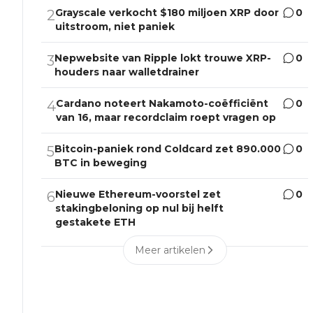
Grayscale verkocht $180 miljoen XRP door
0
2
uitstroom, niet paniek
Nepwebsite van Ripple lokt trouwe XRP-
0
3
houders naar walletdrainer
Cardano noteert Nakamoto-coëfficiënt
0
4
van 16, maar recordclaim roept vragen op
Bitcoin-paniek rond Coldcard zet 890.000
0
5
BTC in beweging
Nieuwe Ethereum-voorstel zet
0
6
stakingbeloning op nul bij helft
gestakete ETH
Meer artikelen