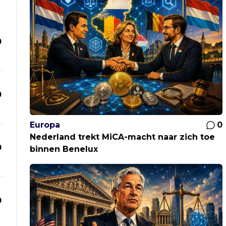
0
0
Europa
0
Nederland trekt MiCA-macht naar zich toe
0
binnen Benelux
0