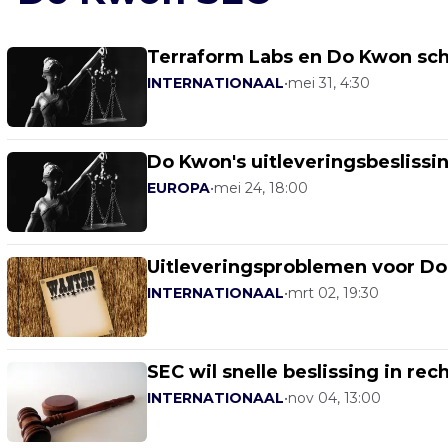
Terraform Labs en Do Kwon sch
INTERNATIONAAL
•
mei 31, 4:30
Do Kwon's uitleveringsbeslissi
EUROPA
•
mei 24, 18:00
Uitleveringsproblemen voor D
INTERNATIONAAL
•
mrt 02, 19:30
SEC wil snelle beslissing in r
INTERNATIONAAL
•
nov 04, 13:00