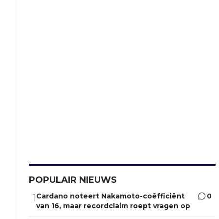
POPULAIR NIEUWS
Cardano noteert Nakamoto-coëfficiënt
0
1
van 16, maar recordclaim roept vragen op