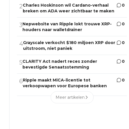
Charles Hoskinson wil Cardano-verhaal
0
2
breken om ADA weer zichtbaar te maken
Nepwebsite van Ripple lokt trouwe XRP-
0
3
houders naar walletdrainer
Grayscale verkocht $180 miljoen XRP door
0
4
uitstroom, niet paniek
CLARITY Act nadert reces zonder
0
5
bevestigde Senaatsstemming
Ripple maakt MiCA-licentie tot
0
6
verkoopwapen voor Europese banken
Meer artikelen