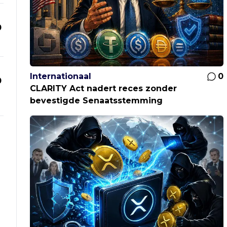
0
Internationaal
0
0
CLARITY Act nadert reces zonder
bevestigde Senaatsstemming