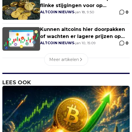
flinke stijgingen voor op
0
Ethereum-gebaseerde altcoins
ALTCOIN NIEUWS
•
jan 18, 9:50
Kunnen altcoins hier doorpakken
of wachten er lagere prijzen op
0
ons?
ALTCOIN NIEUWS
•
jan 10, 15:09
Meer artikelen
LEES OOK