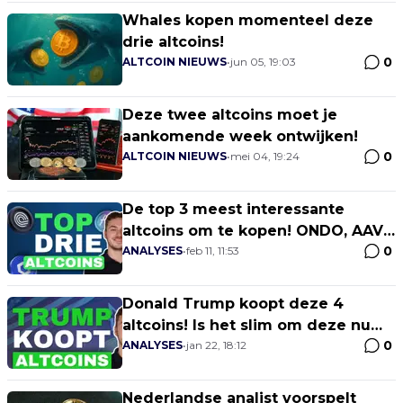
Whales kopen momenteel deze
drie altcoins!
0
ALTCOIN NIEUWS
•
jun 05, 19:03
Deze twee altcoins moet je
aankomende week ontwijken!
0
ALTCOIN NIEUWS
•
mei 04, 19:24
De top 3 meest interessante
altcoins om te kopen! ONDO, AAVE
0
EN LINK!
ANALYSES
•
feb 11, 11:53
Donald Trump koopt deze 4
altcoins! Is het slim om deze nu
0
ook te kopen? koersstijging
ANALYSES
•
jan 22, 18:12
mogelijk?!
Nederlandse analist voorspelt