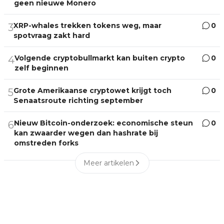
geen nieuwe Monero
XRP-whales trekken tokens weg, maar
0
3
spotvraag zakt hard
Volgende cryptobullmarkt kan buiten crypto
0
4
zelf beginnen
Grote Amerikaanse cryptowet krijgt toch
0
5
Senaatsroute richting september
Nieuw Bitcoin-onderzoek: economische steun
0
6
kan zwaarder wegen dan hashrate bij
omstreden forks
Meer artikelen