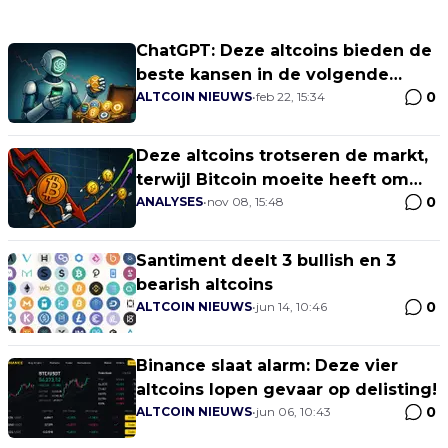
ChatGPT: Deze altcoins bieden de
beste kansen in de volgende
0
bullmarkt!
ALTCOIN NIEUWS
•
feb 22, 15:34
Deze altcoins trotseren de markt,
terwijl Bitcoin moeite heeft om
0
boven $100.000 te blijven
ANALYSES
•
nov 08, 15:48
Santiment deelt 3 bullish en 3
bearish altcoins
0
ALTCOIN NIEUWS
•
jun 14, 10:46
Binance slaat alarm: Deze vier
altcoins lopen gevaar op delisting!
0
ALTCOIN NIEUWS
•
jun 06, 10:43