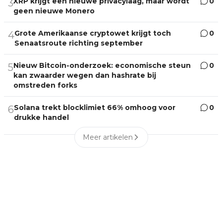
XRP krijgt een nieuwe privacylaag, maar wordt
0
3
geen nieuwe Monero
Grote Amerikaanse cryptowet krijgt toch
0
4
Senaatsroute richting september
Nieuw Bitcoin-onderzoek: economische steun
0
5
kan zwaarder wegen dan hashrate bij
omstreden forks
Solana trekt blocklimiet 66% omhoog voor
0
6
drukke handel
Meer artikelen