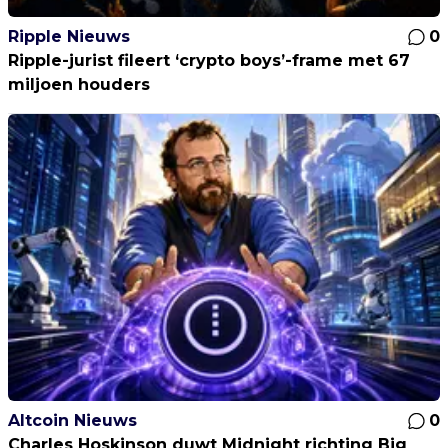
Ripple Nieuws
0
Ripple-jurist fileert ‘crypto boys’-frame met 67
miljoen houders
Altcoin Nieuws
0
Charles Hoskinson duwt Midnight richting Big