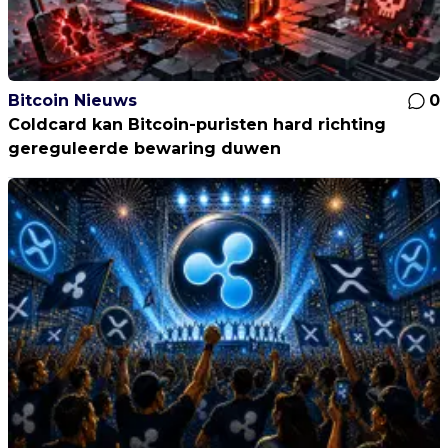
Bitcoin Nieuws
0
Coldcard kan Bitcoin-puristen hard richting
gereguleerde bewaring duwen