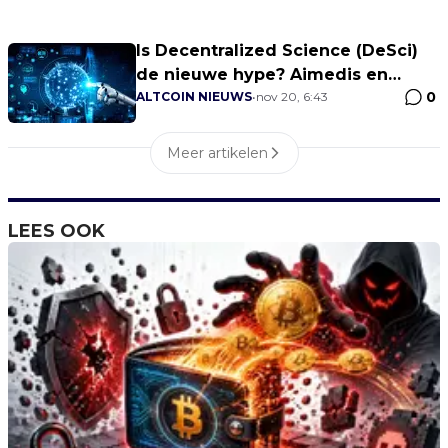
Is Decentralized Science (DeSci)
de nieuwe hype? Aimedis en
0
VitaDAO aan de leiding!
ALTCOIN NIEUWS
•
nov 20, 6:43
Meer artikelen
LEES OOK