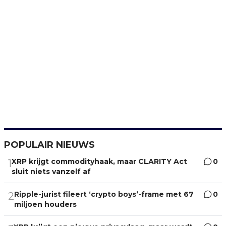
POPULAIR NIEUWS
XRP krijgt commodityhaak, maar CLARITY Act
0
1
sluit niets vanzelf af
Ripple-jurist fileert ‘crypto boys’-frame met 67
0
2
miljoen houders