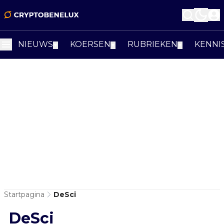
NIEUWS
KOERSEN
RUBRIEKEN
KENNI
▼
▼
▼
Startpagina
DeSci
DeSci