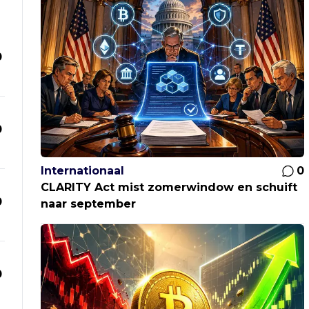
0
0
Internationaal
0
CLARITY Act mist zomerwindow en schuift
0
naar september
0