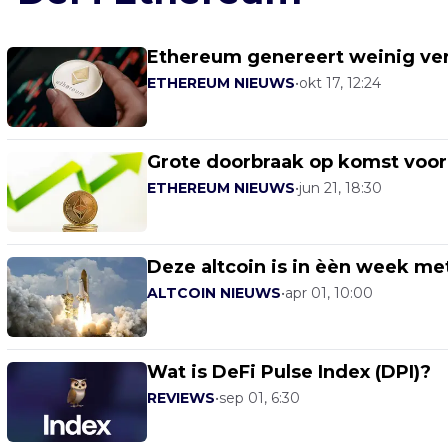
Ethereum genereert weinig ver
ETHEREUM NIEUWS
•
okt 17, 12:24
Grote doorbraak op komst voo
ETHEREUM NIEUWS
•
jun 21, 18:30
Deze altcoin is in èèn week m
ALTCOIN NIEUWS
•
apr 01, 10:00
Wat is DeFi Pulse Index (DPI)?
REVIEWS
•
sep 01, 6:30