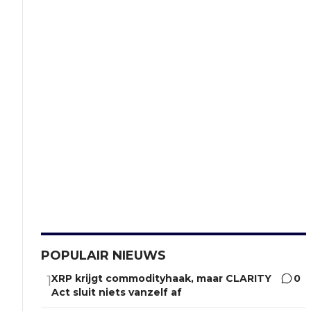
POPULAIR NIEUWS
XRP krijgt commodityhaak, maar CLARITY
0
1
Act sluit niets vanzelf af