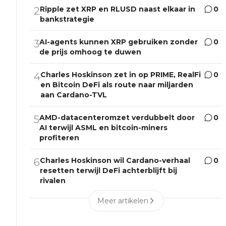
Ripple zet XRP en RLUSD naast elkaar in
0
2
bankstrategie
AI-agents kunnen XRP gebruiken zonder
0
3
de prijs omhoog te duwen
Charles Hoskinson zet in op PRIME, RealFi
0
4
en Bitcoin DeFi als route naar miljarden
aan Cardano-TVL
AMD-datacenteromzet verdubbelt door
0
5
AI terwijl ASML en bitcoin-miners
profiteren
Charles Hoskinson wil Cardano-verhaal
0
6
resetten terwijl DeFi achterblijft bij
rivalen
Meer artikelen