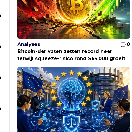
0
Analyses
0
0
Bitcoin-derivaten zetten record neer
terwijl squeeze-risico rond $65.000 groeit
0
0