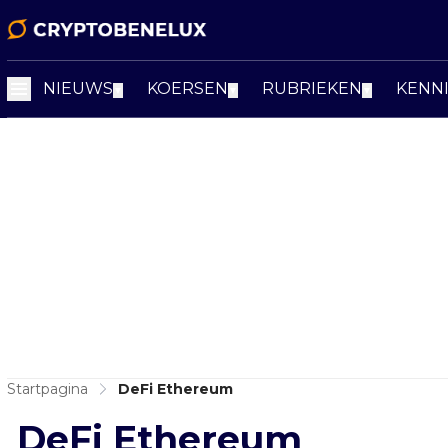
NIEUWS
KOERSEN
RUBRIEKEN
KENN
▼
▼
▼
Startpagina
DeFi Ethereum
DeFi Ethereum