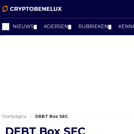
NIEUWS
KOERSEN
RUBRIEKEN
KENN
▼
▼
▼
Startpagina
DEBT Box SEC
DEBT Box SEC