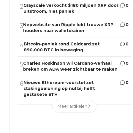
Grayscale verkocht $180 miljoen XRP door
0
2
uitstroom, niet paniek
Nepwebsite van Ripple lokt trouwe XRP-
0
3
houders naar walletdrainer
Bitcoin-paniek rond Coldcard zet
0
4
890.000 BTC in beweging
Charles Hoskinson wil Cardano-verhaal
0
5
breken om ADA weer zichtbaar te maken
Nieuwe Ethereum-voorstel zet
0
6
stakingbeloning op nul bij helft
gestakete ETH
Meer artikelen