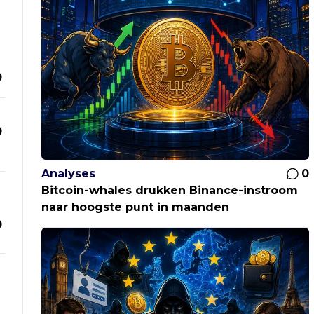
0
0
Analyses
0
Bitcoin-whales drukken Binance-instroom
naar hoogste punt in maanden
0