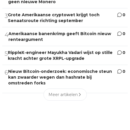
geen nieuwe Monero
Grote Amerikaanse cryptowet krijgt toch
0
3
Senaatsroute richting september
Amerikaanse banenkrimp geeft Bitcoin nieuw
0
4
renteargument
RippleX-engineer Mayukha Vadari wijst op stille
0
5
kracht achter grote XRPL-upgrade
Nieuw Bitcoin-onderzoek: economische steun
0
6
kan zwaarder wegen dan hashrate bij
omstreden forks
Meer artikelen