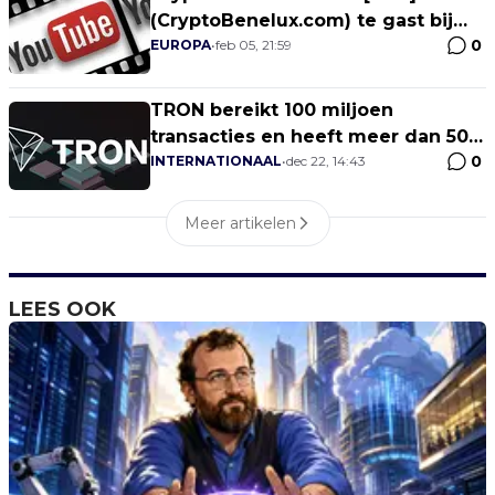
(CryptoBenelux.com) te gast bij
0
MyCryptoSpirit.com
EUROPA
•
feb 05, 21:59
TRON bereikt 100 miljoen
transacties en heeft meer dan 50
0
DApps
INTERNATIONAAL
•
dec 22, 14:43
Meer artikelen
LEES OOK