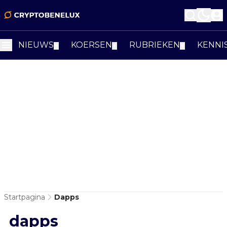
NIEUWS
KOERSEN
RUBRIEKEN
KENNI
▼
▼
▼
Startpagina
Dapps
dapps