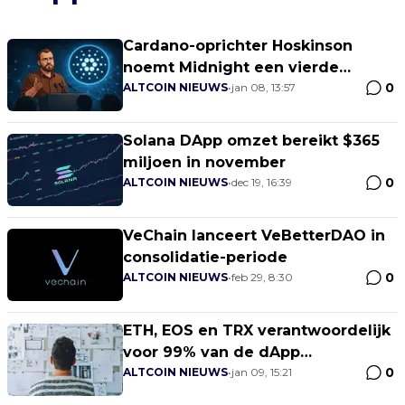
Cardano-oprichter Hoskinson
noemt Midnight een vierde
0
generatie blockchain
ALTCOIN NIEUWS
•
jan 08, 13:57
Solana DApp omzet bereikt $365
miljoen in november
0
ALTCOIN NIEUWS
•
dec 19, 16:39
VeChain lanceert VeBetterDAO in
consolidatie-periode
0
ALTCOIN NIEUWS
•
feb 29, 8:30
ETH, EOS en TRX verantwoordelijk
voor 99% van de dApp
0
transactievolume
ALTCOIN NIEUWS
•
jan 09, 15:21