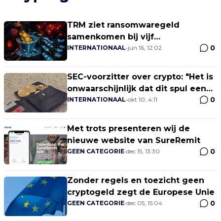
TRM ziet ransomwaregeld
samenkomen bij vijf
0
cryptodiensten
INTERNATIONAAL
•
jun 16, 12:02
SEC-voorzitter over crypto: "Het is
onwaarschijnlijk dat dit spul een
0
valuta gaat worden"
INTERNATIONAAL
•
okt 10, 4:11
Met trots presenteren wij de
nieuwe website van SureRemit
0
GEEN CATEGORIE
•
dec 15, 13:30
Zonder regels en toezicht geen
cryptogeld zegt de Europese Unie
0
GEEN CATEGORIE
•
dec 05, 15:04