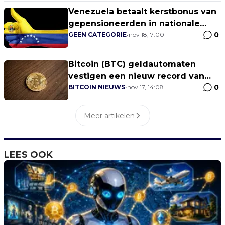
Venezuela betaalt kerstbonus van
gepensioneerden in nationale
0
cryptocurrency Petro
GEEN CATEGORIE
•
nov 18, 7:00
Bitcoin (BTC) geldautomaten
vestigen een nieuw record van
0
meer dan 6000
BITCOIN NIEUWS
•
nov 17, 14:08
Meer artikelen
LEES OOK