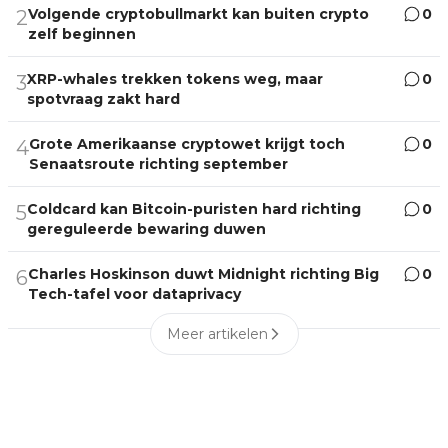
Volgende cryptobullmarkt kan buiten crypto
0
2
zelf beginnen
XRP-whales trekken tokens weg, maar
0
3
spotvraag zakt hard
Grote Amerikaanse cryptowet krijgt toch
0
4
Senaatsroute richting september
Coldcard kan Bitcoin-puristen hard richting
0
5
gereguleerde bewaring duwen
Charles Hoskinson duwt Midnight richting Big
0
6
Tech-tafel voor dataprivacy
Meer artikelen