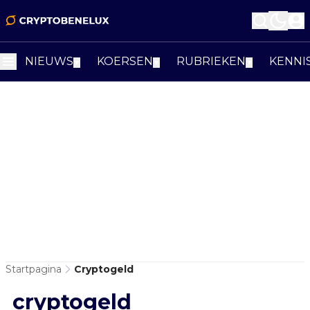
NIEUWS
KOERSEN
RUBRIEKEN
KENNI
▼
▼
▼
Startpagina
Cryptogeld
cryptogeld