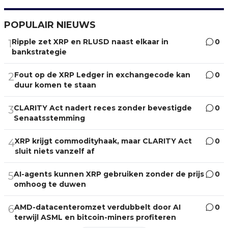
POPULAIR NIEUWS
Ripple zet XRP en RLUSD naast elkaar in
0
1
bankstrategie
Fout op de XRP Ledger in exchangecode kan
0
2
duur komen te staan
CLARITY Act nadert reces zonder bevestigde
0
3
Senaatsstemming
XRP krijgt commodityhaak, maar CLARITY Act
0
4
sluit niets vanzelf af
AI-agents kunnen XRP gebruiken zonder de prijs
0
5
omhoog te duwen
AMD-datacenteromzet verdubbelt door AI
0
6
terwijl ASML en bitcoin-miners profiteren