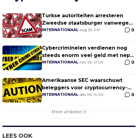
Turkse autoriteiten arresteren
Zweedse staatsburger vanwege
0
zijn betrokkenheid bij
INTERNATIONAAL
•
aug 25, 9:51
cryptocurrency-scam van $4
miljard
Cybercriminelen verdienen nog
steeds enorm veel geld met nep-
0
weggeefacties via YouTube
INTERNATIONAAL
•
nov 26, 21:00
Amerikaanse SEC waarschuwt
beleggers voor cryptocurrency-
0
scams
INTERNATIONAAL
•
sep 06, 14:00
Meer artikelen
LEES OOK