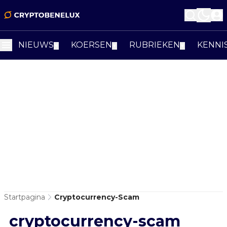
NIEUWS
KOERSEN
RUBRIEKEN
KENNI
▼
▼
▼
Startpagina
Cryptocurrency-Scam
cryptocurrency-scam