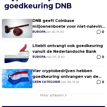
goedkeuring DNB
DNB geeft Coinbase
miljoenenboete voor niet-naleving
0
van registratiewetten
EUROPA
•
jan 26, 13:00
Litebit ontvangt ook goedkeuring
vanuit de Nederlandsche Bank
0
EUROPA
•
nov 07, 13:30
Vier cryptobedrijven hebben
goedkeuring ontvangen van de
0
Nederlandsche Bank
GEEN CATEGORIE
•
nov 06, 13:45
Meer artikelen