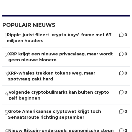
POPULAIR NIEUWS
Ripple-jurist fileert ‘crypto boys’-frame met 67
0
1
miljoen houders
XRP krijgt een nieuwe privacylaag, maar wordt
0
2
geen nieuwe Monero
XRP-whales trekken tokens weg, maar
0
3
spotvraag zakt hard
Volgende cryptobullmarkt kan buiten crypto
0
4
zelf beginnen
Grote Amerikaanse cryptowet krijgt toch
0
5
Senaatsroute richting september
Nieuw Bitcoin-onderzoek: economische steun
0
6