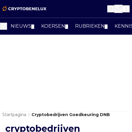
NIEUWS
KOERSEN
RUBRIEKEN
KENNI
▼
▼
▼
Startpagina
Cryptobedrijven Goedkeuring DNB
cryptobedrijven