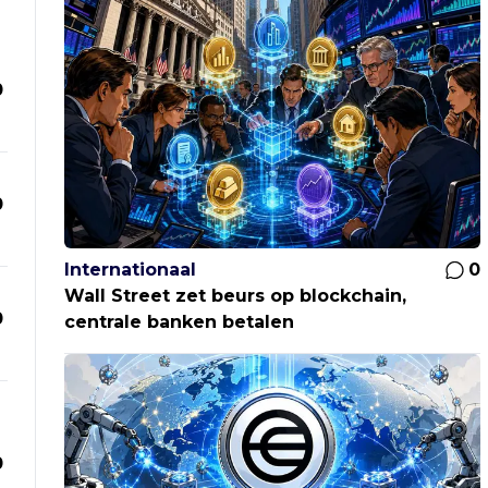
0
0
Internationaal
0
Wall Street zet beurs op blockchain,
0
centrale banken betalen
0