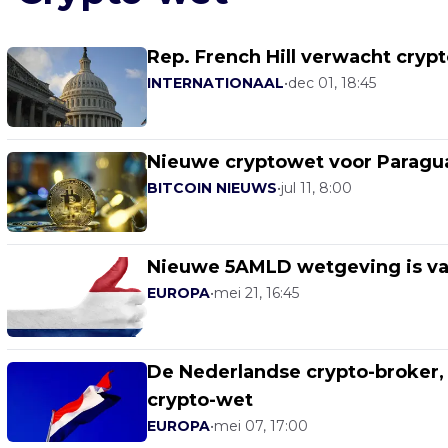
Rep. French Hill verwacht cryp
INTERNATIONAAL
•
dec 01, 18:45
Nieuwe cryptowet voor Paraguay 
BITCOIN NIEUWS
•
jul 11, 8:00
Nieuwe 5AMLD wetgeving is va
EUROPA
•
mei 21, 16:45
De Nederlandse crypto-broker, 
crypto-wet
EUROPA
•
mei 07, 17:00