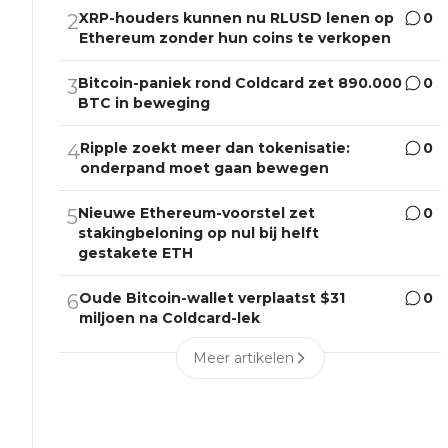
XRP-houders kunnen nu RLUSD lenen op
0
2
Ethereum zonder hun coins te verkopen
Bitcoin-paniek rond Coldcard zet 890.000
0
3
BTC in beweging
Ripple zoekt meer dan tokenisatie:
0
4
onderpand moet gaan bewegen
Nieuwe Ethereum-voorstel zet
0
5
stakingbeloning op nul bij helft
gestakete ETH
Oude Bitcoin-wallet verplaatst $31
0
6
miljoen na Coldcard-lek
Meer artikelen