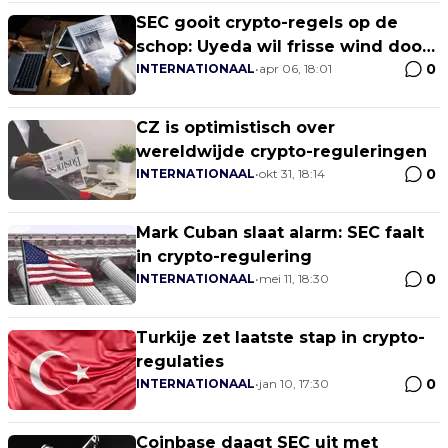
SEC gooit crypto-regels op de
schop: Uyeda wil frisse wind door
0
oude waarschuwingen!
INTERNATIONAAL
•
apr 06, 18:01
CZ is optimistisch over
wereldwijde crypto-reguleringen
0
INTERNATIONAAL
•
okt 31, 18:14
Mark Cuban slaat alarm: SEC faalt
in crypto-regulering
0
INTERNATIONAAL
•
mei 11, 18:30
Turkije zet laatste stap in crypto-
regulaties
0
INTERNATIONAAL
•
jan 10, 17:30
Coinbase daagt SEC uit met