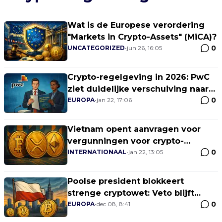
Wat is de Europese verordering
"Markets in Crypto-Assets" (MiCA)?
0
UNCATEGORIZED
•
jun 26, 16:05
Crypto-regelgeving in 2026: PwC
ziet duidelijke verschuiving naar
0
duidelijkheid, samenwerking en
EUROPA
•
jan 22, 17:06
institutionele adoptie
Vietnam opent aanvragen voor
vergunningen voor crypto-
0
exchanges
INTERNATIONAAL
•
jan 22, 13:05
Poolse president blokkeert
strenge cryptowet: Veto blijft
0
staan
EUROPA
•
dec 08, 8:41