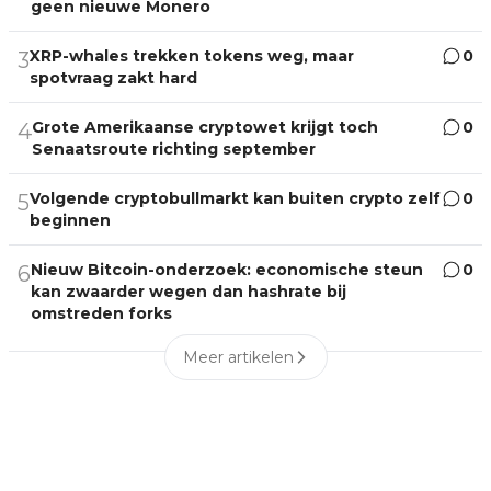
geen nieuwe Monero
XRP-whales trekken tokens weg, maar
0
3
spotvraag zakt hard
Grote Amerikaanse cryptowet krijgt toch
0
4
Senaatsroute richting september
Volgende cryptobullmarkt kan buiten crypto zelf
0
5
beginnen
Nieuw Bitcoin-onderzoek: economische steun
0
6
kan zwaarder wegen dan hashrate bij
omstreden forks
Meer artikelen