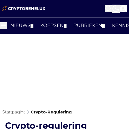
NIEUWS
KOERSEN
RUBRIEKEN
KENNI
▼
▼
▼
Startpagina
Crypto-Regulering
Crypto-regulering