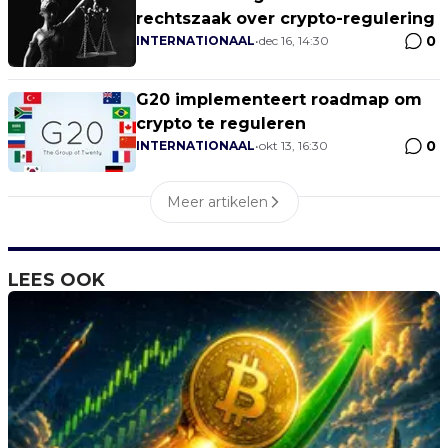
rechtszaak over crypto-regulering
0
INTERNATIONAAL
•
dec 16, 14:30
G20 implementeert roadmap om
crypto te reguleren
0
INTERNATIONAAL
•
okt 13, 16:30
Meer artikelen
LEES OOK