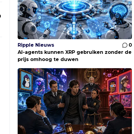
0
Ripple Nieuws
0
AI-agents kunnen XRP gebruiken zonder de
prijs omhoog te duwen