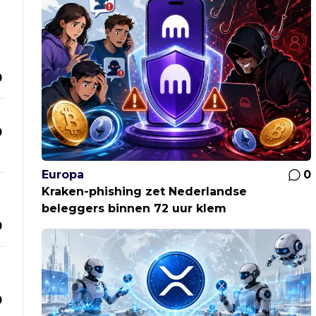
0
0
Europa
0
Kraken-phishing zet Nederlandse
beleggers binnen 72 uur klem
0
0