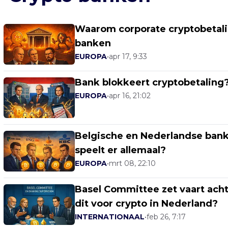
Waarom corporate cryptobetali
banken
EUROPA
•
apr 17, 9:33
Bank blokkeert cryptobetaling?
EUROPA
•
apr 16, 21:02
Belgische en Nederlandse banke
speelt er allemaal?
EUROPA
•
mrt 08, 22:10
Basel Committee zet vaart acht
dit voor crypto in Nederland?
INTERNATIONAAL
•
feb 26, 7:17