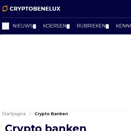
NIEUWS
KOERSEN
RUBRIEKEN
KENN
▼
▼
▼
Startpagina
Crypto Banken
Crypto banken