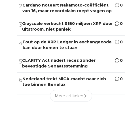
Cardano noteert Nakamoto-coëfficiënt
0
2
van 16, maar recordclaim roept vragen op
Grayscale verkocht $180 miljoen XRP door
0
3
uitstroom, niet paniek
Fout op de XRP Ledger in exchangecode
0
4
kan duur komen te staan
CLARITY Act nadert reces zonder
0
5
bevestigde Senaatsstemming
Nederland trekt MiCA-macht naar zich
0
6
toe binnen Benelux
Meer artikelen