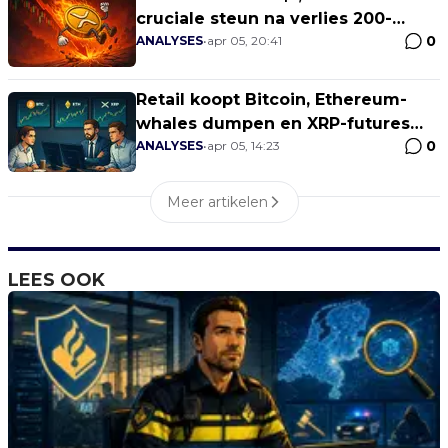
cruciale steun na verlies 200-
0
weekse lijn
ANALYSES
•
apr 05, 20:41
Retail koopt Bitcoin, Ethereum-
whales dumpen en XRP-futures
0
blijven short
ANALYSES
•
apr 05, 14:23
Meer artikelen
LEES OOK