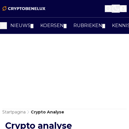
NIEUWS
KOERSEN
RUBRIEKEN
KENNI
▼
▼
▼
Startpagina
Crypto Analyse
Crypto analyse