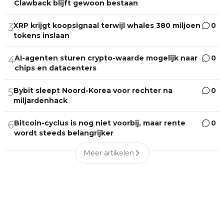
Clawback blijft gewoon bestaan
XRP krijgt koopsignaal terwijl whales 380 miljoen
0
3
tokens inslaan
AI-agenten sturen crypto-waarde mogelijk naar
0
4
chips en datacenters
Bybit sleept Noord-Korea voor rechter na
0
5
miljardenhack
Bitcoin-cyclus is nog niet voorbij, maar rente
0
6
wordt steeds belangrijker
Meer artikelen