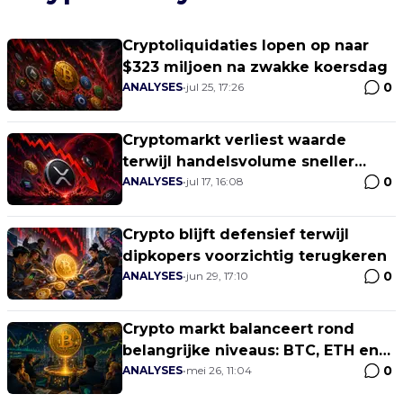
Cryptoliquidaties lopen op naar
$323 miljoen na zwakke koersdag
0
ANALYSES
•
jul 25, 17:26
Cryptomarkt verliest waarde
terwijl handelsvolume sneller
0
opdroogt dan koersen
ANALYSES
•
jul 17, 16:08
Crypto blijft defensief terwijl
dipkopers voorzichtig terugkeren
0
ANALYSES
•
jun 29, 17:10
Crypto markt balanceert rond
belangrijke niveaus: BTC, ETH en
0
SOL bepalen richting
ANALYSES
•
mei 26, 11:04