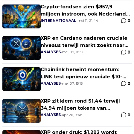
Crypto-fondsen zien $857,9
miljoen instroom, ook Nederland
0
in beeld
INTERNATIONAAL
•
mei 11, 21:44
XRP en Cardano naderen cruciale
niveaus terwijl markt zoekt naar
0
richting
ANALYSES
•
mei 09, 18:56
Chainlink herwint momentum:
LINK test opnieuw cruciale $10-
0
zone
ANALYSES
•
mei 07, 15:15
XRP zit klem rond $1,44 terwijl
34,94 miljoen tokens van
0
exchanges verdwijnen
ANALYSES
•
apr 26, 9:48
XRP onder druk: $1,292 wordt