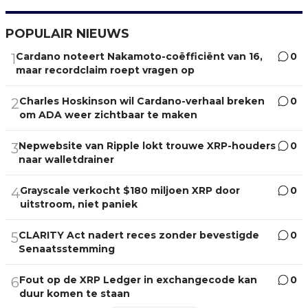
POPULAIR NIEUWS
Cardano noteert Nakamoto-coëfficiënt van 16,
0
1
maar recordclaim roept vragen op
Charles Hoskinson wil Cardano-verhaal breken
0
2
om ADA weer zichtbaar te maken
Nepwebsite van Ripple lokt trouwe XRP-houders
0
3
naar walletdrainer
Grayscale verkocht $180 miljoen XRP door
0
4
uitstroom, niet paniek
CLARITY Act nadert reces zonder bevestigde
0
5
Senaatsstemming
Fout op de XRP Ledger in exchangecode kan
0
6
duur komen te staan