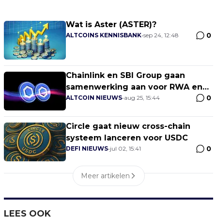
Wat is Aster (ASTER)?
0
ALTCOINS KENNISBANK
•
sep 24, 12:48
Chainlink en SBI Group gaan
samenwerking aan voor RWA en
0
stablecoin-adoptie
ALTCOIN NIEUWS
•
aug 25, 15:44
Circle gaat nieuw cross-chain
systeem lanceren voor USDC
0
DEFI NIEUWS
•
jul 02, 15:41
Meer artikelen
LEES OOK