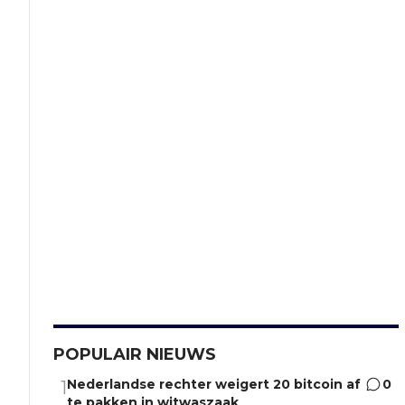
POPULAIR NIEUWS
Nederlandse rechter weigert 20 bitcoin af
0
1
te pakken in witwaszaak