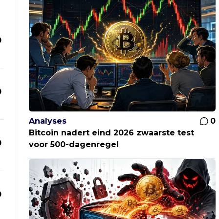
0
0
Analyses
0
Bitcoin nadert eind 2026 zwaarste test
0
voor 500-dagenregel
0