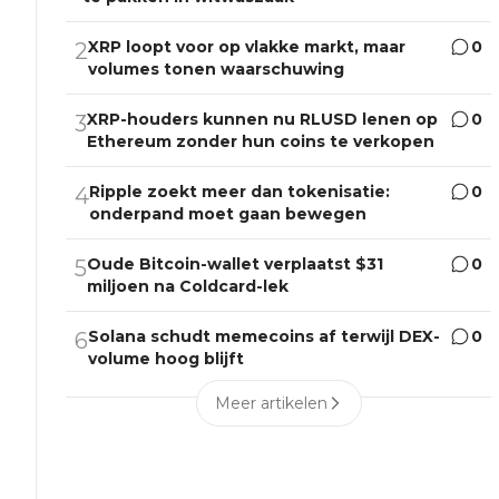
XRP loopt voor op vlakke markt, maar
0
2
volumes tonen waarschuwing
XRP-houders kunnen nu RLUSD lenen op
0
3
Ethereum zonder hun coins te verkopen
Ripple zoekt meer dan tokenisatie:
0
4
onderpand moet gaan bewegen
Oude Bitcoin-wallet verplaatst $31
0
5
miljoen na Coldcard-lek
Solana schudt memecoins af terwijl DEX-
0
6
volume hoog blijft
Meer artikelen