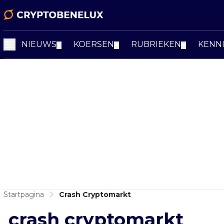
NIEUWS
KOERSEN
RUBRIEKEN
KENN
▼
▼
▼
Startpagina
Crash Cryptomarkt
crash cryptomarkt