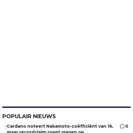
POPULAIR NIEUWS
Cardano noteert Nakamoto-coëfficiënt van 16,
0
1
maar recordclaim roept vragen op