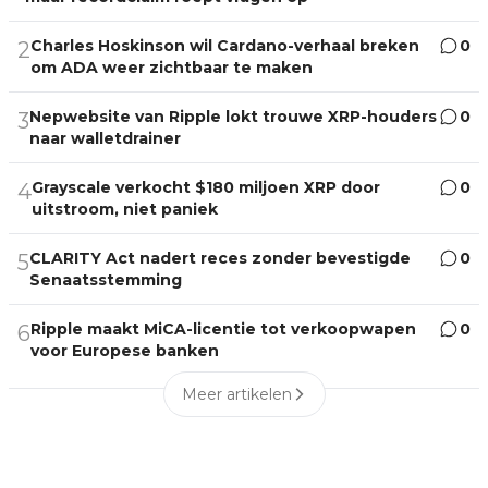
Charles Hoskinson wil Cardano-verhaal breken
0
2
om ADA weer zichtbaar te maken
Nepwebsite van Ripple lokt trouwe XRP-houders
0
3
naar walletdrainer
Grayscale verkocht $180 miljoen XRP door
0
4
uitstroom, niet paniek
CLARITY Act nadert reces zonder bevestigde
0
5
Senaatsstemming
Ripple maakt MiCA-licentie tot verkoopwapen
0
6
voor Europese banken
Meer artikelen