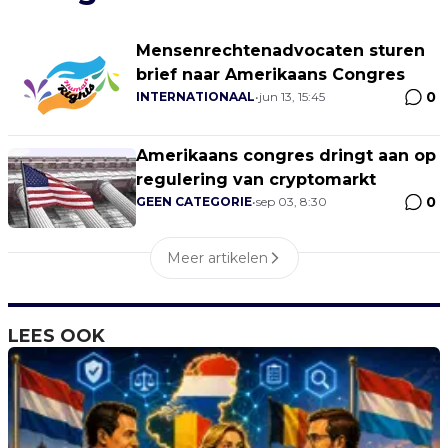
Mensenrechtenadvocaten sturen
brief naar Amerikaans Congres
0
INTERNATIONAAL
•
jun 13, 15:45
Amerikaans congres dringt aan op
regulering van cryptomarkt
0
GEEN CATEGORIE
•
sep 03, 8:30
Meer artikelen
LEES OOK