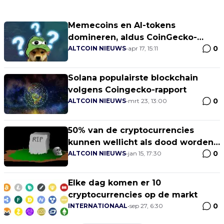
Memecoins en AI-tokens
domineren, aldus CoinGecko-
0
onderzoek
ALTCOIN NIEUWS
•
apr 17, 15:11
Solana populairste blockchain
volgens Coingecko-rapport
0
ALTCOIN NIEUWS
•
mrt 23, 13:00
50% van de cryptocurrencies
kunnen wellicht als dood worden
0
bestempeld
ALTCOIN NIEUWS
•
jan 15, 17:30
Elke dag komen er 10
cryptocurrencies op de markt
0
INTERNATIONAAL
•
sep 27, 6:30