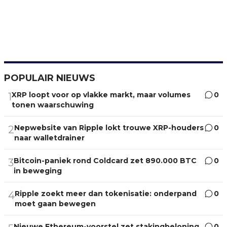
POPULAIR NIEUWS
XRP loopt voor op vlakke markt, maar volumes
0
1
tonen waarschuwing
Nepwebsite van Ripple lokt trouwe XRP-houders
0
2
naar walletdrainer
Bitcoin-paniek rond Coldcard zet 890.000 BTC
0
3
in beweging
Ripple zoekt meer dan tokenisatie: onderpand
0
4
moet gaan bewegen
Nieuwe Ethereum-voorstel zet stakingbeloning
0