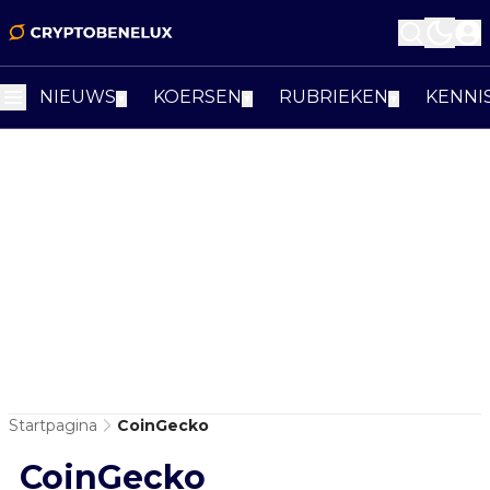
NIEUWS
KOERSEN
RUBRIEKEN
KENNI
▼
▼
▼
Startpagina
CoinGecko
CoinGecko