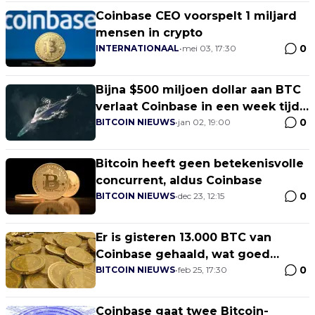
Coinbase CEO voorspelt 1 miljard
mensen in crypto
0
INTERNATIONAAL
•
mei 03, 17:30
Bijna $500 miljoen dollar aan BTC
verlaat Coinbase in een week tijd:
0
Coinglass
BITCOIN NIEUWS
•
jan 02, 19:00
Bitcoin heeft geen betekenisvolle
concurrent, aldus Coinbase
0
BITCOIN NIEUWS
•
dec 23, 12:15
Er is gisteren 13.000 BTC van
Coinbase gehaald, wat goed
0
nieuws is
BITCOIN NIEUWS
•
feb 25, 17:30
Coinbase gaat twee Bitcoin-