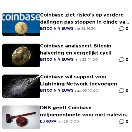
Coinbase ziet risico's op verdere
dalingen pas stoppen in einde van
0
Q2
BITCOIN NIEUWS
•
apr 25, 16:30
Coinbase analyseert Bitcoin
halvering en vergelijkt cycli
0
BITCOIN NIEUWS
•
mrt 22, 14:00
Coinbase wil support voor
Lightning Network toevoegen
0
BITCOIN NIEUWS
•
aug 05, 10:00
DNB geeft Coinbase
miljoenenboete voor niet-naleving
0
van registratiewetten
EUROPA
•
jan 26, 13:00