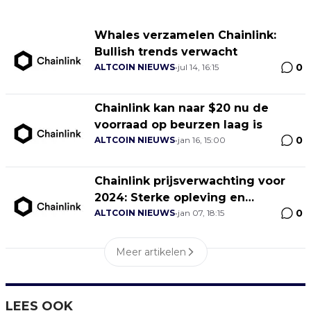
Whales verzamelen Chainlink:
Bullish trends verwacht
0
ALTCOIN NIEUWS
•
jul 14, 16:15
Chainlink kan naar $20 nu de
voorraad op beurzen laag is
0
ALTCOIN NIEUWS
•
jan 16, 15:00
Chainlink prijsverwachting voor
2024: Sterke opleving en
0
verwachte stijging van 65%
ALTCOIN NIEUWS
•
jan 07, 18:15
Meer artikelen
LEES OOK