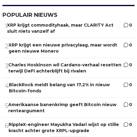
POPULAIR NIEUWS
XRP krijgt commodityhaak, maar CLARITY Act
0
1
sluit niets vanzelf af
XRP krijgt een nieuwe privacylaag, maar wordt
0
2
geen nieuwe Monero
Charles Hoskinson wil Cardano-verhaal resetten
0
3
terwijl DeFi achterblijft bij rivalen
BlackRock meldt belang van 17,2% in nieuw
0
4
Bitcoin-fonds
Amerikaanse banenkrimp geeft Bitcoin nieuw
0
5
renteargument
RippleX-engineer Mayukha Vadari wijst op stille
0
6
kracht achter grote XRPL-upgrade