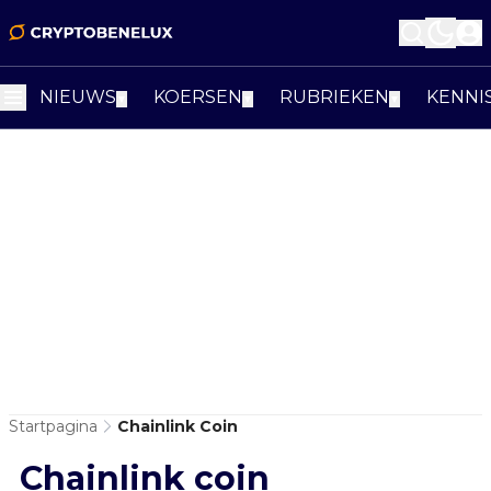
NIEUWS
KOERSEN
RUBRIEKEN
KENNI
▼
▼
▼
Startpagina
Chainlink Coin
Chainlink coin