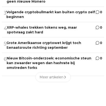
geen nieuwe Monero
Volgende cryptobullmarkt kan buiten crypto zelf
0
3
beginnen
XRP-whales trekken tokens weg, maar
0
4
spotvraag zakt hard
Grote Amerikaanse cryptowet krijgt toch
0
5
Senaatsroute richting september
Nieuw Bitcoin-onderzoek: economische steun
0
6
kan zwaarder wegen dan hashrate bij
omstreden forks
Meer artikelen