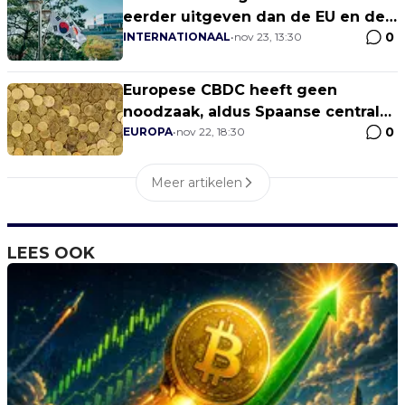
eerder uitgeven dan de EU en de
0
VS
INTERNATIONAAL
•
nov 23, 13:30
Europese CBDC heeft geen
noodzaak, aldus Spaanse centrale
0
bank
EUROPA
•
nov 22, 18:30
Meer artikelen
LEES OOK