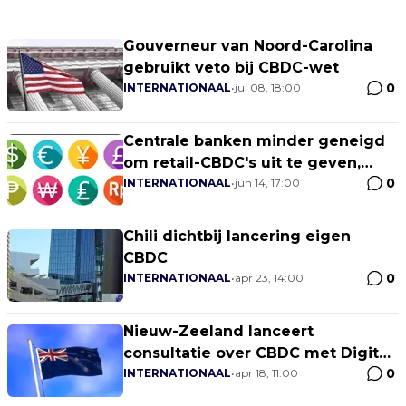
Gouverneur van Noord-Carolina
gebruikt veto bij CBDC-wet
0
INTERNATIONAAL
•
jul 08, 18:00
Centrale banken minder geneigd
om retail-CBDC's uit te geven,
0
aldus BIS
INTERNATIONAAL
•
jun 14, 17:00
Chili dichtbij lancering eigen
CBDC
0
INTERNATIONAAL
•
apr 23, 14:00
Nieuw-Zeeland lanceert
consultatie over CBDC met Digital
0
Cash
INTERNATIONAAL
•
apr 18, 11:00