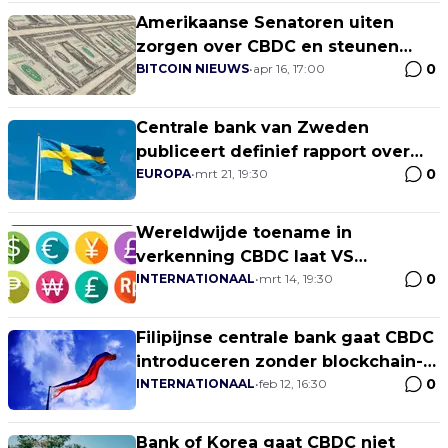
Amerikaanse Senatoren uiten
zorgen over CBDC en steunen
0
Bitcoin
BITCOIN NIEUWS
•
apr 16, 17:00
Centrale bank van Zweden
publiceert definief rapport over
0
CBDC
EUROPA
•
mrt 21, 19:30
Wereldwijde toename in
verkenning CBDC laat VS
0
achterlopen
INTERNATIONAAL
•
mrt 14, 19:30
Filipijnse centrale bank gaat CBDC
introduceren zonder blockchain-
0
technologie
INTERNATIONAAL
•
feb 12, 16:30
Bank of Korea gaat CBDC niet