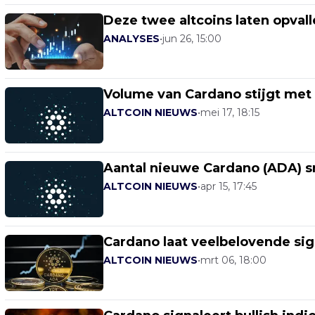
Deze twee altcoins laten opval
ANALYSES
•
jun 26, 15:00
Volume van Cardano stijgt met 
ALTCOIN NIEUWS
•
mei 17, 18:15
Aantal nieuwe Cardano (ADA) sma
ALTCOIN NIEUWS
•
apr 15, 17:45
Cardano laat veelbelovende sign
ALTCOIN NIEUWS
•
mrt 06, 18:00