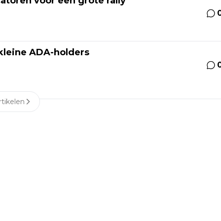
catoren voor een grote rally
 kleine ADA-holders
tikelen