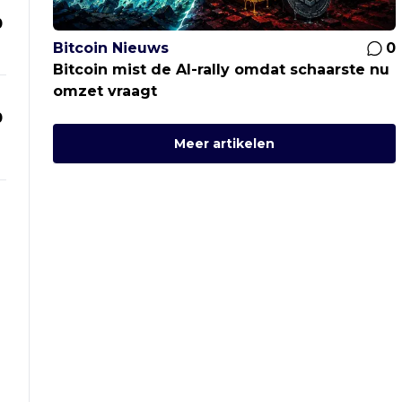
0
Bitcoin Nieuws
0
Bitcoin mist de AI-rally omdat schaarste nu
omzet vraagt
0
Meer artikelen