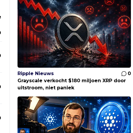
e
0
0
Ripple Nieuws
0
Grayscale verkocht $180 miljoen XRP door
0
uitstroom, niet paniek
0