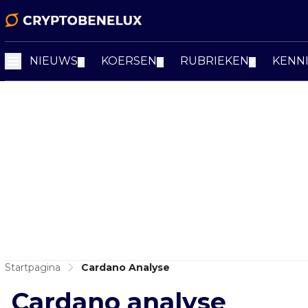
NIEUWS
KOERSEN
RUBRIEKEN
KENN
▼
▼
▼
Startpagina
Cardano Analyse
Cardano analyse