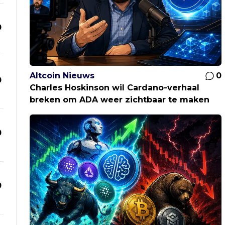
0
Altcoin Nieuws
0
0
Charles Hoskinson wil Cardano-verhaal
breken om ADA weer zichtbaar te maken
0
0