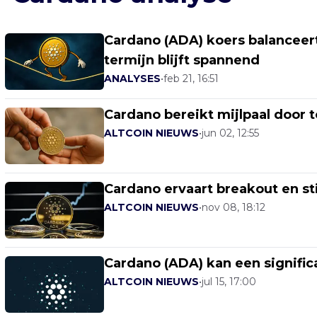
Cardano (ADA) koers balanceer
termijn blijft spannend
ANALYSES
•
feb 21, 16:51
Cardano bereikt mijlpaal door t
ALTCOIN NIEUWS
•
jun 02, 12:55
Cardano ervaart breakout en st
ALTCOIN NIEUWS
•
nov 08, 18:12
Cardano (ADA) kan een significa
ALTCOIN NIEUWS
•
jul 15, 17:00