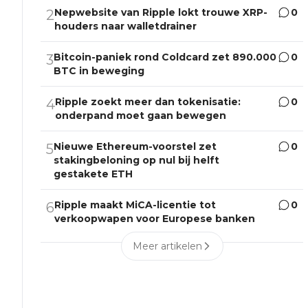
Nepwebsite van Ripple lokt trouwe XRP-
0
2
houders naar walletdrainer
Bitcoin-paniek rond Coldcard zet 890.000
0
3
BTC in beweging
Ripple zoekt meer dan tokenisatie:
0
4
onderpand moet gaan bewegen
Nieuwe Ethereum-voorstel zet
0
5
stakingbeloning op nul bij helft
gestakete ETH
Ripple maakt MiCA-licentie tot
0
6
verkoopwapen voor Europese banken
Meer artikelen