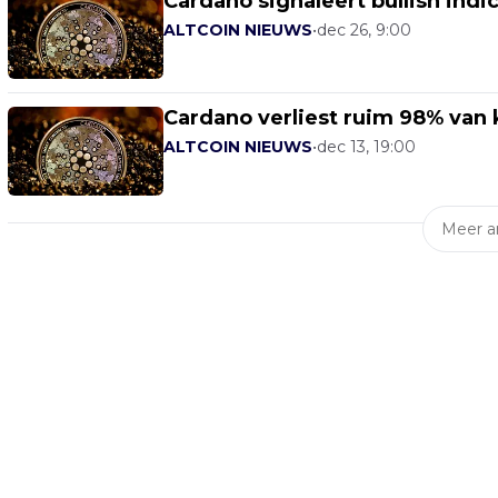
Cardano signaleert bullish indi
ALTCOIN NIEUWS
•
dec 26, 9:00
Cardano verliest ruim 98% van
ALTCOIN NIEUWS
•
dec 13, 19:00
Meer ar