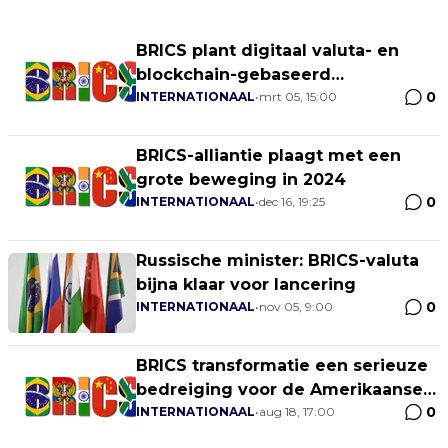
BRICS plant digitaal valuta- en
blockchain-gebaseerd
0
betalingssysteem voor de-
INTERNATIONAAL
•
mrt 05, 15:00
dollarisatie
BRICS-alliantie plaagt met een
grote beweging in 2024
0
INTERNATIONAAL
•
dec 16, 19:25
Russische minister: BRICS-valuta
bijna klaar voor lancering
0
INTERNATIONAAL
•
nov 05, 9:00
BRICS transformatie een serieuze
bedreiging voor de Amerikaanse
0
dollar
INTERNATIONAAL
•
aug 18, 17:00