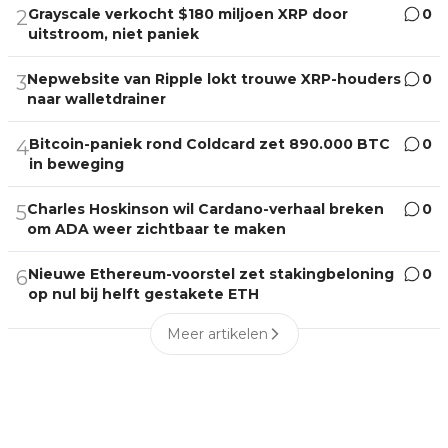
Grayscale verkocht $180 miljoen XRP door
0
2
uitstroom, niet paniek
Nepwebsite van Ripple lokt trouwe XRP-houders
0
3
naar walletdrainer
Bitcoin-paniek rond Coldcard zet 890.000 BTC
0
4
in beweging
Charles Hoskinson wil Cardano-verhaal breken
0
5
om ADA weer zichtbaar te maken
Nieuwe Ethereum-voorstel zet stakingbeloning
0
6
op nul bij helft gestakete ETH
Meer artikelen