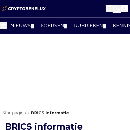
NIEUWS
KOERSEN
RUBRIEKEN
KENNI
▼
▼
▼
Startpagina
BRICS Informatie
BRICS informatie