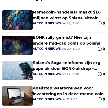
Memecoin-handelaar maakt $1,6
miljoen winst op Solana-altcoin
0
ALTCOIN NIEUWS
•
jan 29, 13:00
BONK rally gemist? Hier zijn
andere mid-cap coins op Solana
0
ALTCOIN NIEUWS
•
dec 20, 15:00
Solana's Saga-telefoons zijn erg
populair door BONK-airdrop -
0
Verkopen voor meer dan $2.000
ALTCOIN NIEUWS
•
dec 18, 12:00
op eBay
Analisten waarschuwen voor
investeringen in deze meme coin
0
ALTCOIN NIEUWS
•
dec 17, 9:00