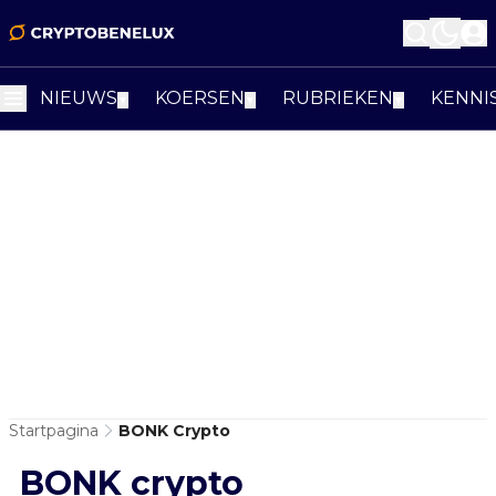
NIEUWS
KOERSEN
RUBRIEKEN
KENNI
▼
▼
▼
Startpagina
BONK Crypto
BONK crypto