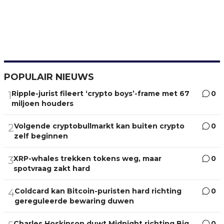
POPULAIR NIEUWS
Ripple-jurist fileert ‘crypto boys’-frame met 67
0
1
miljoen houders
Volgende cryptobullmarkt kan buiten crypto
0
2
zelf beginnen
XRP-whales trekken tokens weg, maar
0
3
spotvraag zakt hard
Coldcard kan Bitcoin-puristen hard richting
0
4
gereguleerde bewaring duwen
Charles Hoskinson duwt Midnight richting Big
0