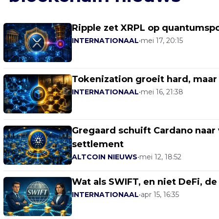
Ripple zet XRPL op quantumspo
INTERNATIONAAL
•
mei 17, 20:15
Tokenization groeit hard, maar 
INTERNATIONAAL
•
mei 16, 21:38
Gregaard schuift Cardano naar v
settlement
ALTCOIN NIEUWS
•
mei 12, 18:52
Wat als SWIFT, en niet DeFi, d
INTERNATIONAAL
•
apr 15, 16:35