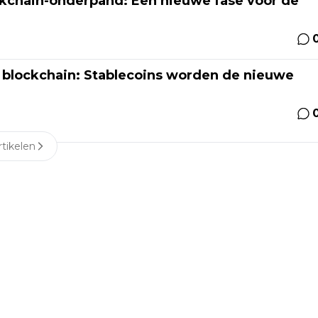
ckchain-onderpand: Een nieuwe fase voor de
r blockchain: Stablecoins worden de nieuwe
tikelen