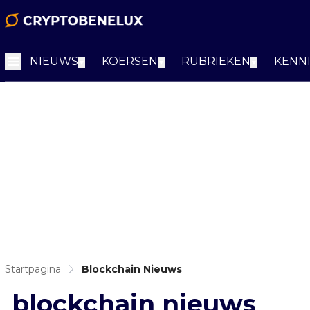
NIEUWS
KOERSEN
RUBRIEKEN
KENN
▼
▼
▼
Startpagina
Blockchain Nieuws
blockchain nieuws