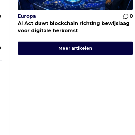
Europa
0
0
AI Act duwt blockchain richting bewijslaag
voor digitale herkomst
0
Meer artikelen