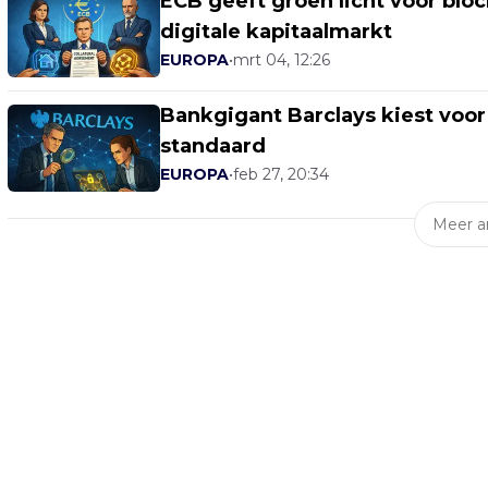
ECB geeft groen licht voor blo
digitale kapitaalmarkt
EUROPA
•
mrt 04, 12:26
Bankgigant Barclays kiest voo
standaard
EUROPA
•
feb 27, 20:34
Meer ar