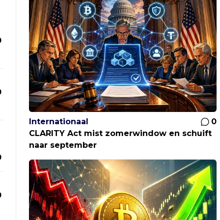
0
0
Internationaal
0
CLARITY Act mist zomerwindow en schuift
naar september
0
0