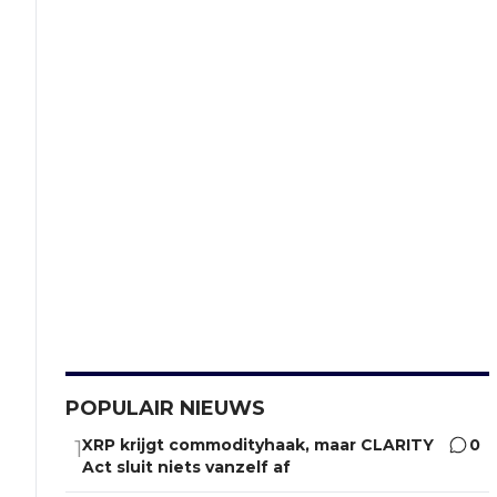
POPULAIR NIEUWS
XRP krijgt commodityhaak, maar CLARITY
0
1
Act sluit niets vanzelf af