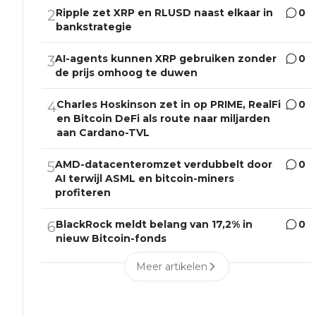
Ripple zet XRP en RLUSD naast elkaar in
0
2
bankstrategie
AI-agents kunnen XRP gebruiken zonder
0
3
de prijs omhoog te duwen
Charles Hoskinson zet in op PRIME, RealFi
0
4
en Bitcoin DeFi als route naar miljarden
aan Cardano-TVL
AMD-datacenteromzet verdubbelt door
0
5
AI terwijl ASML en bitcoin-miners
profiteren
BlackRock meldt belang van 17,2% in
0
6
nieuw Bitcoin-fonds
Meer artikelen