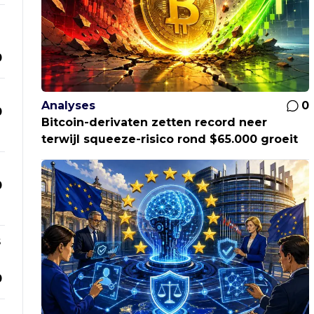
0
Analyses
0
0
Bitcoin-derivaten zetten record neer
terwijl squeeze-risico rond $65.000 groeit
0
s
0