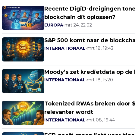
Recente DigiD-dreigingen tonen
blockchain dit oplossen?
EUROPA
•
mrt 24, 22:02
S&P 500 komt naar de blockchai
INTERNATIONAAL
•
mrt 18, 19:43
Moody’s zet kredietdata op de 
INTERNATIONAAL
•
mrt 18, 15:20
Tokenized RWAs breken door $2
relevanter wordt
INTERNATIONAAL
•
mrt 08, 19:44