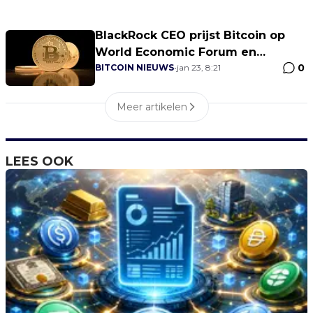
BlackRock CEO prijst Bitcoin op
World Economic Forum en
0
voorspelt prijs van $700.000
BITCOIN NIEUWS
•
jan 23, 8:21
Meer artikelen
LEES OOK