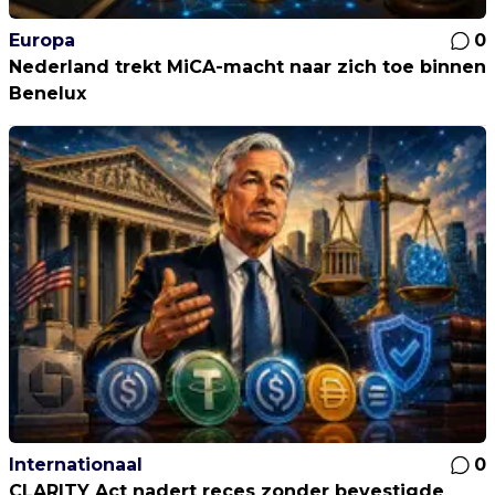
Europa
0
Nederland trekt MiCA-macht naar zich toe binnen
Benelux
Internationaal
0
CLARITY Act nadert reces zonder bevestigde