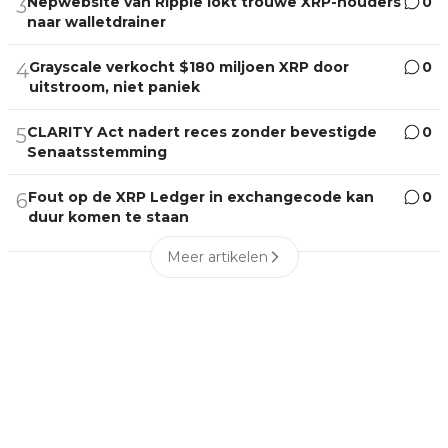
Nepwebsite van Ripple lokt trouwe XRP-houders
0
3
naar walletdrainer
Grayscale verkocht $180 miljoen XRP door
0
4
uitstroom, niet paniek
CLARITY Act nadert reces zonder bevestigde
0
5
Senaatsstemming
Fout op de XRP Ledger in exchangecode kan
0
6
duur komen te staan
Meer artikelen