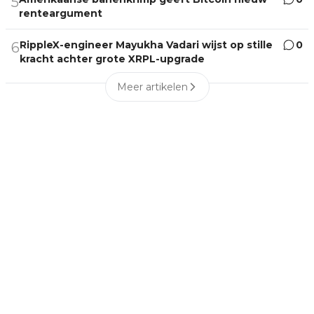
5
renteargument
RippleX-engineer Mayukha Vadari wijst op stille
0
6
kracht achter grote XRPL-upgrade
Meer artikelen