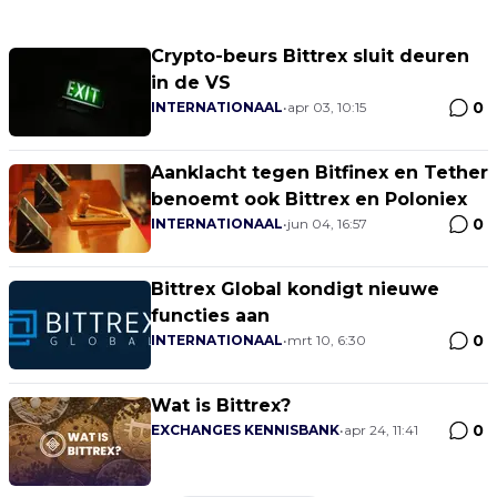
Crypto-beurs Bittrex sluit deuren
in de VS
0
INTERNATIONAAL
•
apr 03, 10:15
Aanklacht tegen Bitfinex en Tether
benoemt ook Bittrex en Poloniex
0
INTERNATIONAAL
•
jun 04, 16:57
Bittrex Global kondigt nieuwe
functies aan
0
INTERNATIONAAL
•
mrt 10, 6:30
Wat is Bittrex?
0
EXCHANGES KENNISBANK
•
apr 24, 11:41