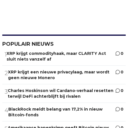
POPULAIR NIEUWS
XRP krijgt commodityhaak, maar CLARITY Act
0
1
sluit niets vanzelf af
XRP krijgt een nieuwe privacylaag, maar wordt
0
2
geen nieuwe Monero
Charles Hoskinson wil Cardano-verhaal resetten
0
3
terwijl DeFi achterblijft bij rivalen
BlackRock meldt belang van 17,2% in nieuw
0
4
Bitcoin-fonds
Amerikaanse banenkrimp geeft Bitcoin nieuw
0