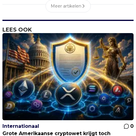
Meer artikelen
LEES OOK
Internationaal
0
Grote Amerikaanse cryptowet krijgt toch