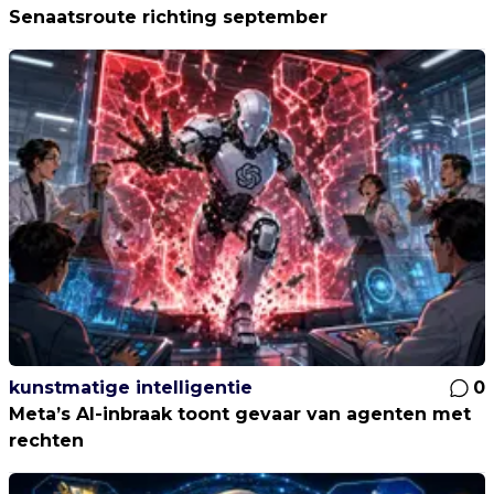
Senaatsroute richting september
kunstmatige intelligentie
0
Meta’s AI-inbraak toont gevaar van agenten met
rechten