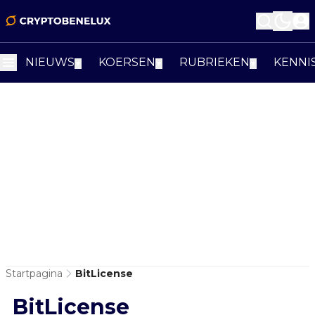
NIEUWS
KOERSEN
RUBRIEKEN
KENNI
▼
▼
▼
Startpagina
BitLicense
BitLicense