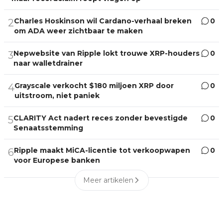
Charles Hoskinson wil Cardano-verhaal breken
0
2
om ADA weer zichtbaar te maken
Nepwebsite van Ripple lokt trouwe XRP-houders
0
3
naar walletdrainer
Grayscale verkocht $180 miljoen XRP door
0
4
uitstroom, niet paniek
CLARITY Act nadert reces zonder bevestigde
0
5
Senaatsstemming
Ripple maakt MiCA-licentie tot verkoopwapen
0
6
voor Europese banken
Meer artikelen