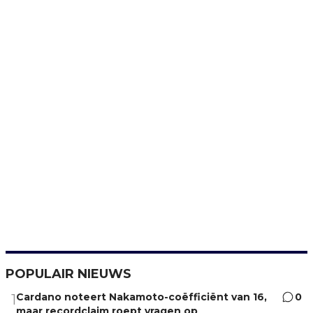
POPULAIR NIEUWS
Cardano noteert Nakamoto-coëfficiënt van 16,
0
1
maar recordclaim roept vragen op