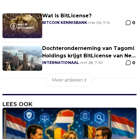
Wat is BitLicense?
0
BITCOIN KENNISBANK
•
mei 06, 11:14
Dochteronderneming van Tagomi
Holdings krijgt BitLicense van New
0
York DFS
INTERNATIONAAL
•
mrt 28, 7:30
Meer artikelen
LEES OOK