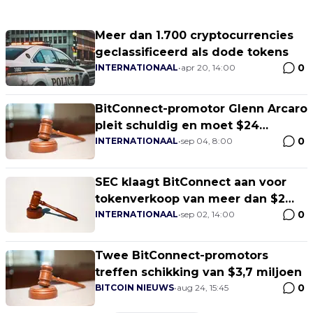
Meer dan 1.700 cryptocurrencies
geclassificeerd als dode tokens
0
INTERNATIONAAL
•
apr 20, 14:00
BitConnect-promotor Glenn Arcaro
pleit schuldig en moet $24
0
miljoen terugbetalen
INTERNATIONAAL
•
sep 04, 8:00
SEC klaagt BitConnect aan voor
tokenverkoop van meer dan $2
0
miljard
INTERNATIONAAL
•
sep 02, 14:00
Twee BitConnect-promotors
treffen schikking van $3,7 miljoen
0
BITCOIN NIEUWS
•
aug 24, 15:45