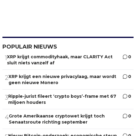
POPULAIR NIEUWS
XRP krijgt commodityhaak, maar CLARITY Act
0
1
sluit niets vanzelf af
XRP krijgt een nieuwe privacylaag, maar wordt
0
2
geen nieuwe Monero
Ripple-jurist fileert ‘crypto boys’-frame met 67
0
3
miljoen houders
Grote Amerikaanse cryptowet krijgt toch
0
4
Senaatsroute richting september
Nieuw Bitcoin-onderzoek: economische steun
0