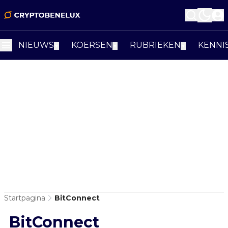
NIEUWS
KOERSEN
RUBRIEKEN
KENNI
▼
▼
▼
Startpagina
BitConnect
BitConnect