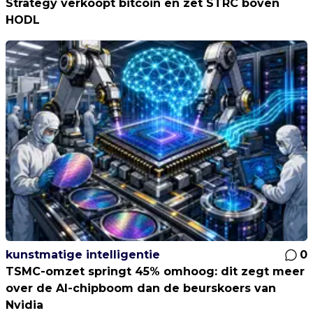
Strategy verkoopt bitcoin en zet STRC boven
HODL
kunstmatige intelligentie
0
TSMC-omzet springt 45% omhoog: dit zegt meer
over de AI-chipboom dan de beurskoers van
Nvidia