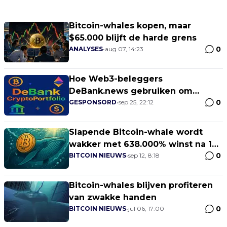
Bitcoin-whales kopen, maar
$65.000 blijft de harde grens
0
ANALYSES
•
aug 07, 14:23
Hoe Web3-beleggers
DeBank.news gebruiken om
0
whale-portefeuilles te volgen en
GESPONSORD
•
sep 25, 22:12
een reputatie op te bouwen
Slapende Bitcoin-whale wordt
wakker met 638.000% winst na 13
0
jaar
BITCOIN NIEUWS
•
sep 12, 8:18
Bitcoin-whales blijven profiteren
van zwakke handen
0
BITCOIN NIEUWS
•
jul 06, 17:00