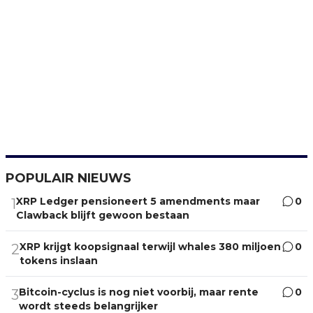
POPULAIR NIEUWS
XRP Ledger pensioneert 5 amendments maar
0
1
Clawback blijft gewoon bestaan
XRP krijgt koopsignaal terwijl whales 380 miljoen
0
2
tokens inslaan
Bitcoin-cyclus is nog niet voorbij, maar rente
0
3
wordt steeds belangrijker