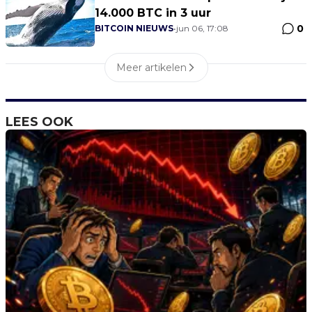
14.000 BTC in 3 uur
0
BITCOIN NIEUWS
•
jun 06, 17:08
Meer artikelen
LEES OOK