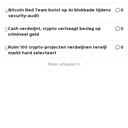
Bitcoin Red Team botst op AI-blokkade tijdens
0
4
security-audit
Cash verdwijnt, crypto vertraagt beslag op
0
5
crimineel geld
Ruim 100 crypto-projecten verdwijnen terwijl
0
6
markt hard selecteert
Meer artikelen