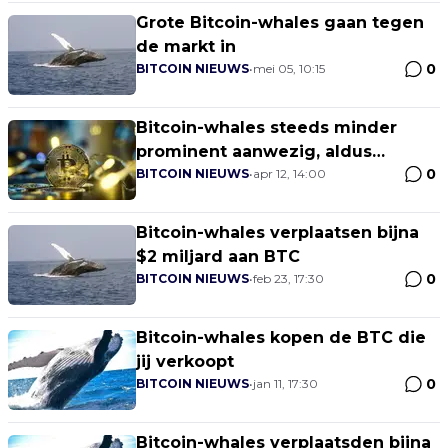
Grote Bitcoin-whales gaan tegen
de markt in
0
BITCOIN NIEUWS
•
mei 05, 10:15
Bitcoin-whales steeds minder
prominent aanwezig, aldus
0
Santiment
BITCOIN NIEUWS
•
apr 12, 14:00
Bitcoin-whales verplaatsen bijna
$2 miljard aan BTC
0
BITCOIN NIEUWS
•
feb 23, 17:30
Bitcoin-whales kopen de BTC die
jij verkoopt
0
BITCOIN NIEUWS
•
jan 11, 17:30
Bitcoin-whales verplaatsden bijna