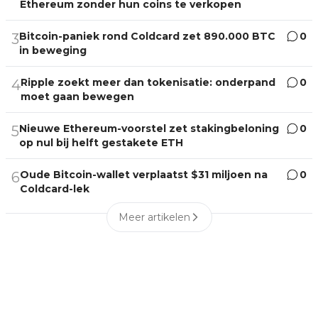
Ethereum zonder hun coins te verkopen
Bitcoin-paniek rond Coldcard zet 890.000 BTC
0
3
in beweging
Ripple zoekt meer dan tokenisatie: onderpand
0
4
moet gaan bewegen
Nieuwe Ethereum-voorstel zet stakingbeloning
0
5
op nul bij helft gestakete ETH
Oude Bitcoin-wallet verplaatst $31 miljoen na
0
6
Coldcard-lek
Meer artikelen