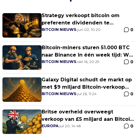
Strategy verkoopt bitcoin om
preferente dividenden te
0
ondersteunen
BITCOIN NIEUWS
•
jun 02, 10:20
Bitcoin-miners sturen 51.000 BTC
naar Binance in één week tijd: Wat
0
betekent dit voor de prijs?
BITCOIN NIEUWS
•
okt 16, 20:29
Galaxy Digital schudt de markt op
met $9 miljard Bitcoin-verkoop
0
voor whale uit Satoshi-tijdperk
BITCOIN NIEUWS
•
jul 26, 11:24
Britse overheid overweegt
verkoop van £5 miljard aan Bitcoin:
0
Slimme zet of grote fout?
EUROPA
•
jul 20, 14:48