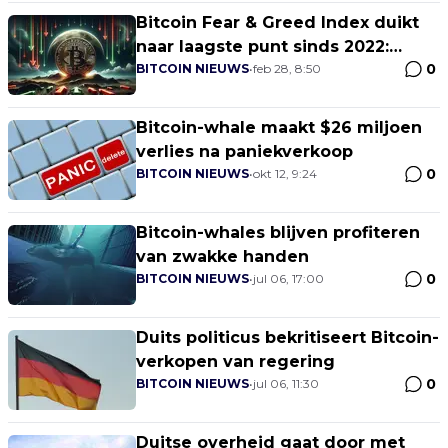
Bitcoin Fear & Greed Index duikt
naar laagste punt sinds 2022:
0
Extreme angst neemt over
BITCOIN NIEUWS
•
feb 28, 8:50
Bitcoin-whale maakt $26 miljoen
verlies na paniekverkoop
0
BITCOIN NIEUWS
•
okt 12, 9:24
Bitcoin-whales blijven profiteren
van zwakke handen
0
BITCOIN NIEUWS
•
jul 06, 17:00
Duits politicus bekritiseert Bitcoin-
verkopen van regering
0
BITCOIN NIEUWS
•
jul 06, 11:30
Duitse overheid gaat door met