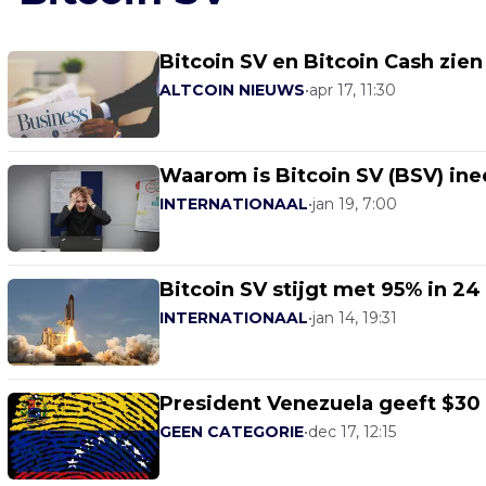
Bitcoin SV en Bitcoin Cash zien
ALTCOIN NIEUWS
•
apr 17, 11:30
Waarom is Bitcoin SV (BSV) in
INTERNATIONAAL
•
jan 19, 7:00
Bitcoin SV stijgt met 95% in 24
INTERNATIONAAL
•
jan 14, 19:31
President Venezuela geeft $30
GEEN CATEGORIE
•
dec 17, 12:15