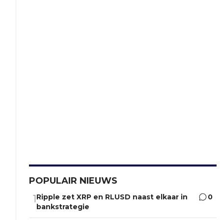
POPULAIR NIEUWS
Ripple zet XRP en RLUSD naast elkaar in
0
1
bankstrategie