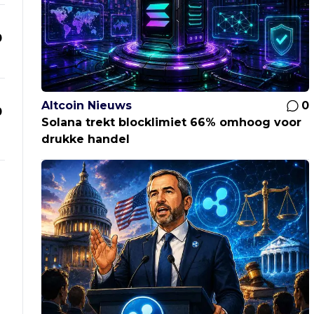
0
Altcoin Nieuws
0
0
Solana trekt blocklimiet 66% omhoog voor
drukke handel