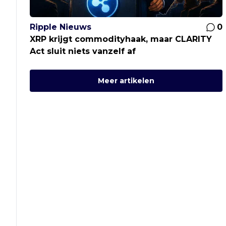
Ripple Nieuws
0
XRP krijgt commodityhaak, maar CLARITY
Act sluit niets vanzelf af
Meer artikelen