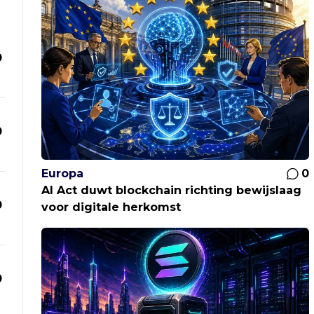
0
0
Europa
0
AI Act duwt blockchain richting bewijslaag
0
voor digitale herkomst
0