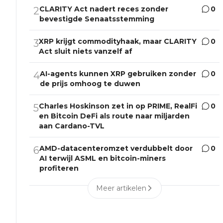
CLARITY Act nadert reces zonder
0
2
bevestigde Senaatsstemming
XRP krijgt commodityhaak, maar CLARITY
0
3
Act sluit niets vanzelf af
AI-agents kunnen XRP gebruiken zonder
0
4
de prijs omhoog te duwen
Charles Hoskinson zet in op PRIME, RealFi
0
5
en Bitcoin DeFi als route naar miljarden
aan Cardano-TVL
AMD-datacenteromzet verdubbelt door
0
6
AI terwijl ASML en bitcoin-miners
profiteren
Meer artikelen