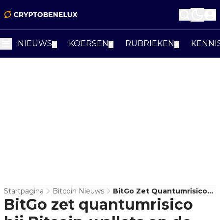
NIEUWS
KOERSEN
RUBRIEKEN
KENNI
▼
▼
▼
Startpagina
Bitcoin Nieuws
BitGo Zet Quantumrisico
BitGo zet quantumrisico
Bij Bitcoin-Wallets Op De
Kaart