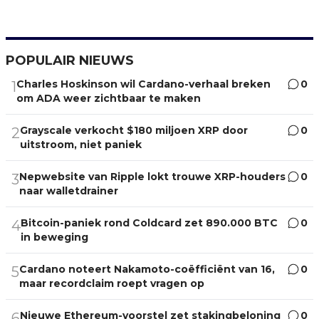
POPULAIR NIEUWS
Charles Hoskinson wil Cardano-verhaal breken
0
1
om ADA weer zichtbaar te maken
Grayscale verkocht $180 miljoen XRP door
0
2
uitstroom, niet paniek
Nepwebsite van Ripple lokt trouwe XRP-houders
0
3
naar walletdrainer
Bitcoin-paniek rond Coldcard zet 890.000 BTC
0
4
in beweging
Cardano noteert Nakamoto-coëfficiënt van 16,
0
5
maar recordclaim roept vragen op
Nieuwe Ethereum-voorstel zet stakingbeloning
0
6