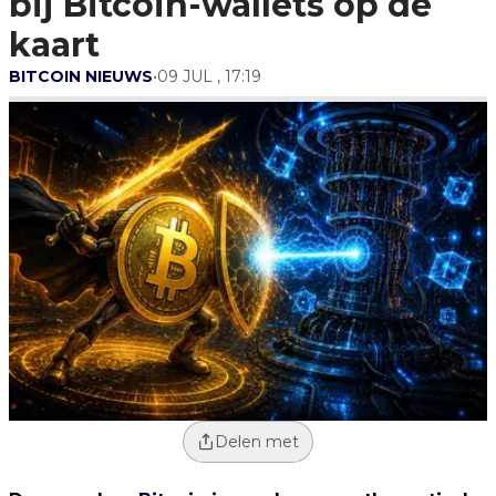
bij Bitcoin-wallets op de
kaart
BITCOIN NIEUWS
•
09 JUL , 17:19
Delen met