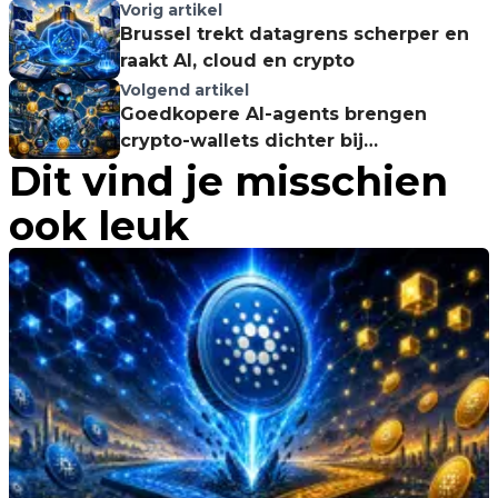
Vorig artikel
Brussel trekt datagrens scherper en
raakt AI, cloud en crypto
Volgend artikel
Goedkopere AI-agents brengen
crypto-wallets dichter bij
Dit vind je misschien
automatisering
ook leuk