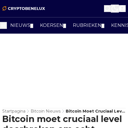
NIEUWS
KOERSEN
RUBRIEKEN
KENNI
▼
▼
▼
Startpagina
Bitcoin Nieuws
Bitcoin Moet Cruciaal Level
Bitcoin moet cruciaal level
Doorbreken Om Echt
Bullish Te Worden! Naar