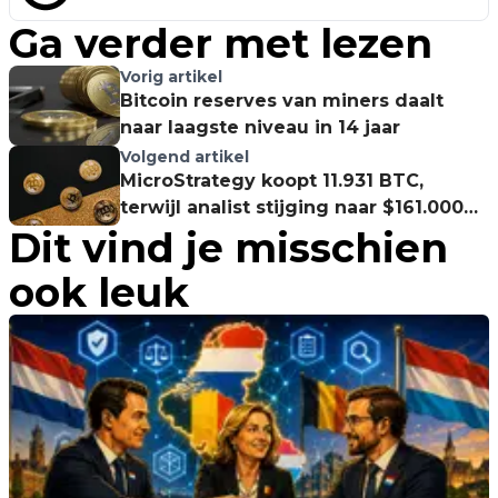
Ga verder met lezen
Vorig artikel
Bitcoin reserves van miners daalt
naar laagste niveau in 14 jaar
Volgend artikel
MicroStrategy koopt 11.931 BTC,
terwijl analist stijging naar $161.000
Dit vind je misschien
voorspelt
ook leuk