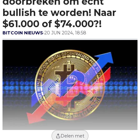
doorbreken om echt
$61.000 Of $74.000?!
bullish te worden! Naar
$61.000 of $74.000?!
BITCOIN NIEUWS
•
20 JUN 2024, 18:58
Delen met