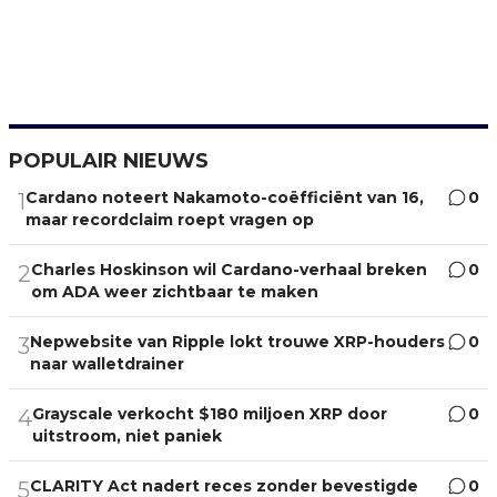
POPULAIR NIEUWS
Cardano noteert Nakamoto-coëfficiënt van 16,
0
1
maar recordclaim roept vragen op
Charles Hoskinson wil Cardano-verhaal breken
0
2
om ADA weer zichtbaar te maken
Nepwebsite van Ripple lokt trouwe XRP-houders
0
3
naar walletdrainer
Grayscale verkocht $180 miljoen XRP door
0
4
uitstroom, niet paniek
CLARITY Act nadert reces zonder bevestigde
0
5