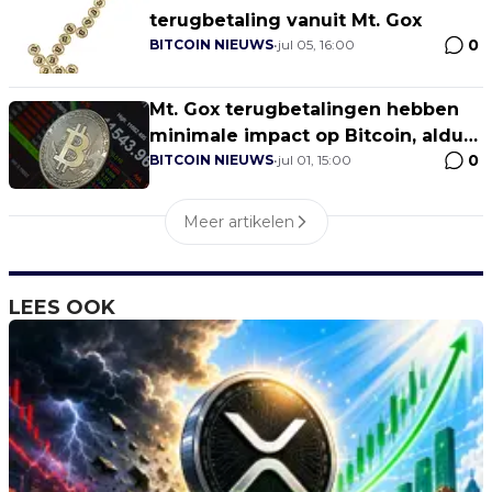
terugbetaling vanuit Mt. Gox
0
BITCOIN NIEUWS
•
jul 05, 16:00
Mt. Gox terugbetalingen hebben
minimale impact op Bitcoin, aldus
0
expert
BITCOIN NIEUWS
•
jul 01, 15:00
Meer artikelen
LEES OOK