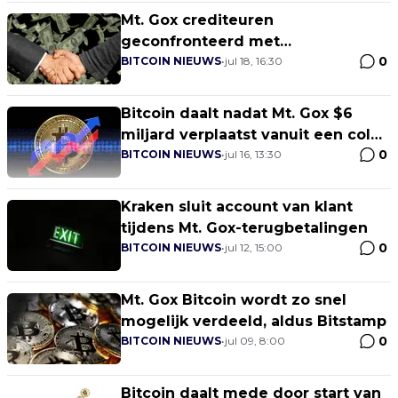
Mt. Gox crediteuren
geconfronteerd met
0
beveiligingsproblemen na
BITCOIN NIEUWS
•
jul 18, 16:30
vreemde login
Bitcoin daalt nadat Mt. Gox $6
miljard verplaatst vanuit een cold
0
wallet
BITCOIN NIEUWS
•
jul 16, 13:30
Kraken sluit account van klant
tijdens Mt. Gox-terugbetalingen
0
BITCOIN NIEUWS
•
jul 12, 15:00
Mt. Gox Bitcoin wordt zo snel
mogelijk verdeeld, aldus Bitstamp
0
BITCOIN NIEUWS
•
jul 09, 8:00
Bitcoin daalt mede door start van