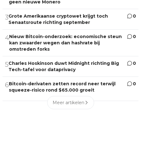
geen nieuwe Monero
Grote Amerikaanse cryptowet krijgt toch
0
3
Senaatsroute richting september
Nieuw Bitcoin-onderzoek: economische steun
0
4
kan zwaarder wegen dan hashrate bij
omstreden forks
Charles Hoskinson duwt Midnight richting Big
0
5
Tech-tafel voor dataprivacy
Bitcoin-derivaten zetten record neer terwijl
0
6
squeeze-risico rond $65.000 groeit
Meer artikelen