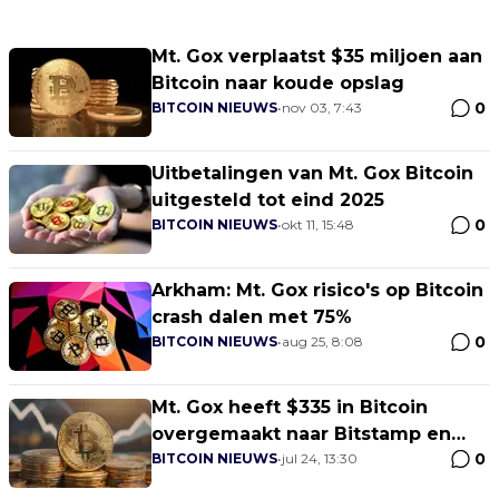
Mt. Gox verplaatst $35 miljoen aan
Bitcoin naar koude opslag
0
BITCOIN NIEUWS
•
nov 03, 7:43
Uitbetalingen van Mt. Gox Bitcoin
uitgesteld tot eind 2025
0
BITCOIN NIEUWS
•
okt 11, 15:48
Arkham: Mt. Gox risico's op Bitcoin
crash dalen met 75%
0
BITCOIN NIEUWS
•
aug 25, 8:08
Mt. Gox heeft $335 in Bitcoin
overgemaakt naar Bitstamp en
0
onbekende wallet
BITCOIN NIEUWS
•
jul 24, 13:30