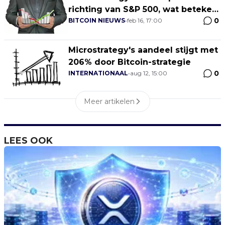
richting van S&P 500, wat betekent
0
dit voor Bitcoin?
BITCOIN NIEUWS
•
feb 16, 17:00
Microstrategy's aandeel stijgt met
206% door Bitcoin-strategie
0
INTERNATIONAAL
•
aug 12, 15:00
Meer artikelen
LEES OOK