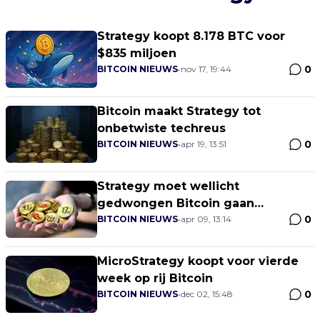
Strategy koopt 8.178 BTC voor
$835 miljoen
0
BITCOIN NIEUWS
•
nov 17, 19:44
Bitcoin maakt Strategy tot
onbetwiste techreus
0
BITCOIN NIEUWS
•
apr 19, 13:51
Strategy moet wellicht
gedwongen Bitcoin gaan
0
verkopen
BITCOIN NIEUWS
•
apr 09, 13:14
MicroStrategy koopt voor vierde
week op rij Bitcoin
0
BITCOIN NIEUWS
•
dec 02, 15:48