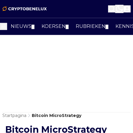
NIEUWS
KOERSEN
RUBRIEKEN
KENNI
▼
▼
▼
Startpagina
Bitcoin MicroStrategy
Bitcoin MicroStrategy