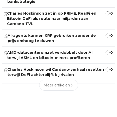
bankstrategie
Charles Hoskinson zet in op PRIME, RealFi en
0
3
Bitcoin DeFi als route naar miljarden aan
Cardano-TVL
AI-agents kunnen XRP gebruiken zonder de
0
4
prijs omhoog te duwen
AMD-datacenteromzet verdubbelt door AI
0
5
terwijl ASML en bitcoin-miners profiteren
Charles Hoskinson wil Cardano-verhaal resetten
0
6
terwijl DeFi achterblijft bij rivalen
Meer artikelen