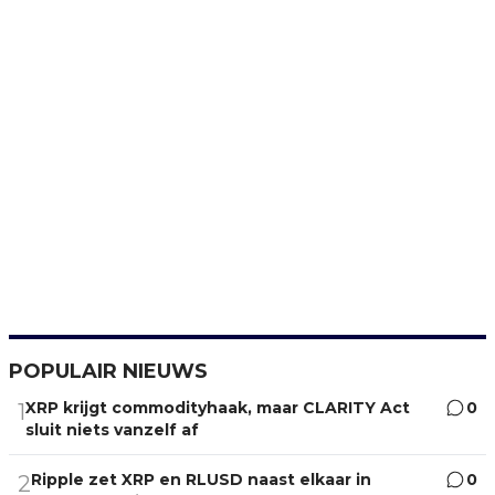
POPULAIR NIEUWS
XRP krijgt commodityhaak, maar CLARITY Act
0
1
sluit niets vanzelf af
Ripple zet XRP en RLUSD naast elkaar in
0
2