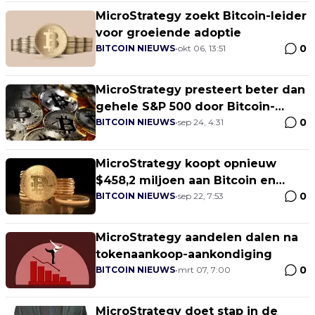
MicroStrategy zoekt Bitcoin-leider
voor groeiende adoptie
0
BITCOIN NIEUWS
•
okt 06, 13:51
MicroStrategy presteert beter dan
gehele S&P 500 door Bitcoin-
0
strategie
BITCOIN NIEUWS
•
sep 24, 4:31
MicroStrategy koopt opnieuw
$458,2 miljoen aan Bitcoin en
0
vergroot voorraad tot $15,8 miljard
BITCOIN NIEUWS
•
sep 22, 7:53
MicroStrategy aandelen dalen na
tokenaankoop-aankondiging
0
BITCOIN NIEUWS
•
mrt 07, 7:00
MicroStrategy doet stap in de