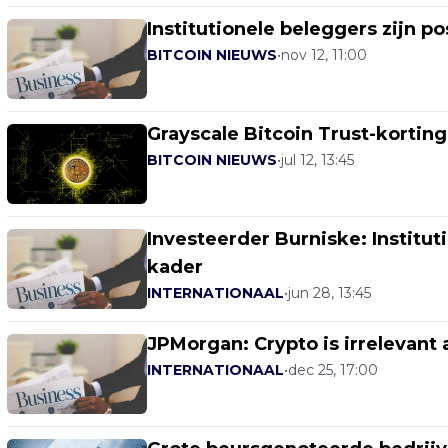
Institutionele beleggers zijn po
BITCOIN NIEUWS
•
nov 12, 11:00
Grayscale Bitcoin Trust-kortin
BITCOIN NIEUWS
•
jul 12, 13:45
Investeerder Burniske: Institu
kader
INTERNATIONAAL
•
jun 28, 13:45
JPMorgan: Crypto is irrelevant a
INTERNATIONAAL
•
dec 25, 17:00