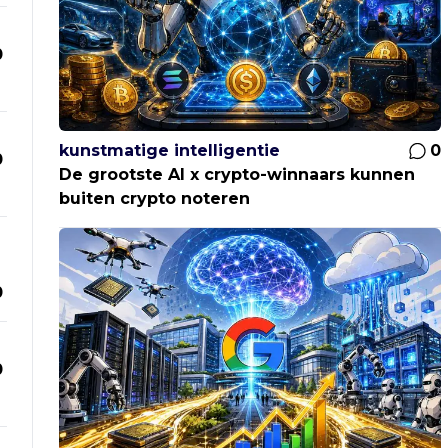
0
kunstmatige intelligentie
0
0
De grootste AI x crypto-winnaars kunnen
buiten crypto noteren
0
0