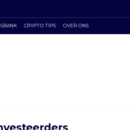
ISBANK
CRYPTO TIPS
OVER ONS
investeerders