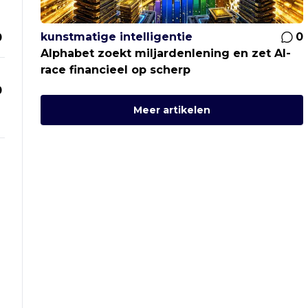
kunstmatige intelligentie
0
0
Alphabet zoekt miljardenlening en zet AI-
race financieel op scherp
0
Meer artikelen