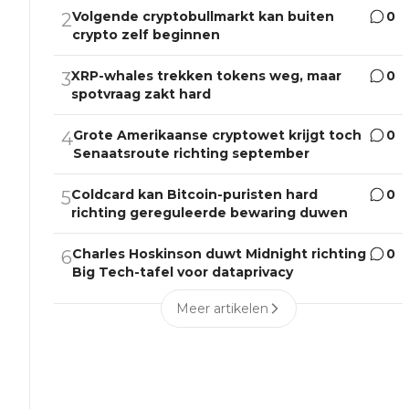
Volgende cryptobullmarkt kan buiten
0
2
crypto zelf beginnen
XRP-whales trekken tokens weg, maar
0
3
spotvraag zakt hard
Grote Amerikaanse cryptowet krijgt toch
0
4
Senaatsroute richting september
Coldcard kan Bitcoin-puristen hard
0
5
richting gereguleerde bewaring duwen
Charles Hoskinson duwt Midnight richting
0
6
Big Tech-tafel voor dataprivacy
Meer artikelen