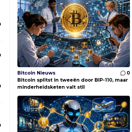
0
0
Bitcoin Nieuws
0
Bitcoin splitst in tweeën door BIP-110, maar
0
minderheidsketen valt stil
0