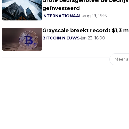
Grote beursgenoteerde bedrijv
geïnvesteerd
INTERNATIONAAL
•
aug 19, 15:15
Grayscale breekt record: $1,3 m
BITCOIN NIEUWS
•
jan 23, 16:00
Meer ar