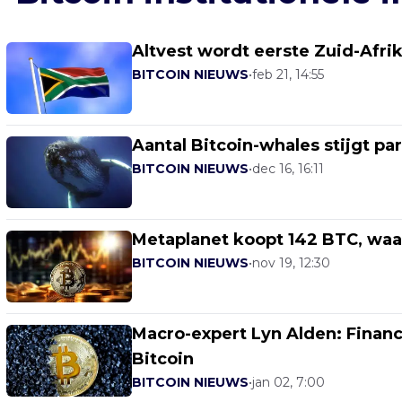
Altvest wordt eerste Zuid-Afrik
BITCOIN NIEUWS
•
feb 21, 14:55
Aantal Bitcoin-whales stijgt pa
BITCOIN NIEUWS
•
dec 16, 16:11
Metaplanet koopt 142 BTC, waa
BITCOIN NIEUWS
•
nov 19, 12:30
Macro-expert Lyn Alden: Financ
Bitcoin
BITCOIN NIEUWS
•
jan 02, 7:00