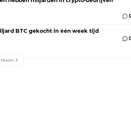
en hebben miljarden in crypto-bedrijven
iljard BTC gekocht in één week tijd
tikelen