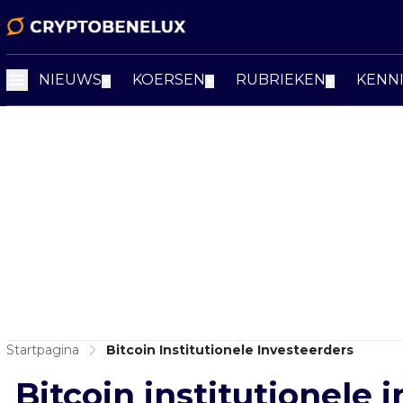
NIEUWS
KOERSEN
RUBRIEKEN
KENN
▼
▼
▼
Startpagina
Bitcoin Institutionele Investeerders
Bitcoin institutionele 