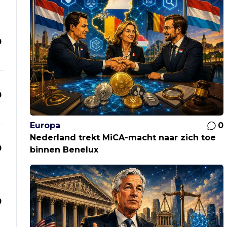
0
0
Europa
0
Nederland trekt MiCA-macht naar zich toe
0
binnen Benelux
0