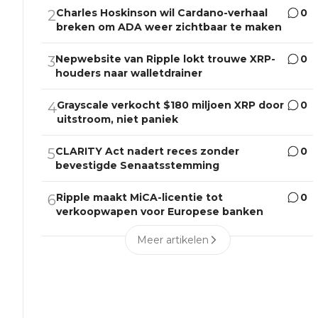
Charles Hoskinson wil Cardano-verhaal
0
2
breken om ADA weer zichtbaar te maken
Nepwebsite van Ripple lokt trouwe XRP-
0
3
houders naar walletdrainer
Grayscale verkocht $180 miljoen XRP door
0
4
uitstroom, niet paniek
CLARITY Act nadert reces zonder
0
5
bevestigde Senaatsstemming
Ripple maakt MiCA-licentie tot
0
6
verkoopwapen voor Europese banken
Meer artikelen