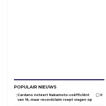
POPULAIR NIEUWS
Cardano noteert Nakamoto-coëfficiënt
0
1
van 16, maar recordclaim roept vragen op