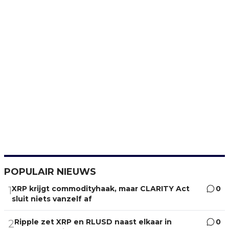
POPULAIR NIEUWS
XRP krijgt commodityhaak, maar CLARITY Act
0
1
sluit niets vanzelf af
Ripple zet XRP en RLUSD naast elkaar in
0
2