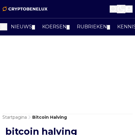
NIEUWS
KOERSEN
RUBRIEKEN
KENNI
▼
▼
▼
Startpagina
Bitcoin Halving
bitcoin halving