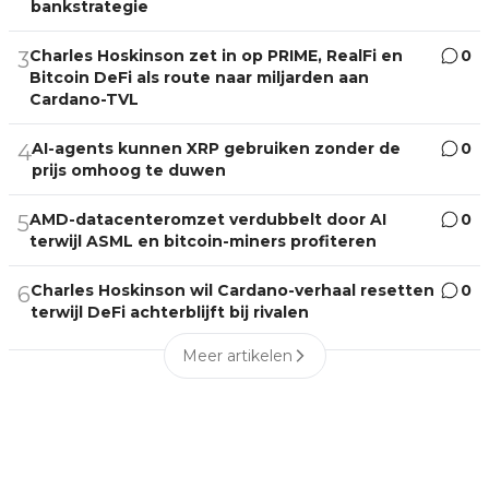
bankstrategie
Charles Hoskinson zet in op PRIME, RealFi en
0
3
Bitcoin DeFi als route naar miljarden aan
Cardano-TVL
AI-agents kunnen XRP gebruiken zonder de
0
4
prijs omhoog te duwen
AMD-datacenteromzet verdubbelt door AI
0
5
terwijl ASML en bitcoin-miners profiteren
Charles Hoskinson wil Cardano-verhaal resetten
0
6
terwijl DeFi achterblijft bij rivalen
Meer artikelen