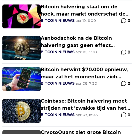
Bitcoin halvering staat om de
hoek, maar markt onderschat de
0
impact, aldus Bitwise
BITCOIN NIEUWS
•
apr 19, 6:00
Aanbodschok na de Bitcoin
halvering gaat geen effect
0
hebben op de prijs, volgens
BITCOIN NIEUWS
•
apr 10, 15:30
Marathon CEO
Bitcoin herwint $70.000 opnieuw,
maar zal het momentum zich
0
voortzetten?
BITCOIN NIEUWS
•
apr 08, 7:30
Coinbase: Bitcoin halvering moet
strijden met 'zwakke tijd van het
0
jaar'
BITCOIN NIEUWS
•
apr 07, 18:45
CryptoQuant ziet grote Bitcoin