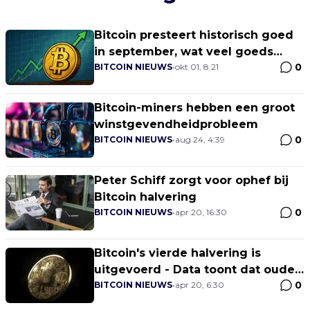
Bitcoin presteert historisch goed
in september, wat veel goeds
0
betekent voor oktober
BITCOIN NIEUWS
•
okt 01, 8:21
Bitcoin-miners hebben een groot
winstgevendheidprobleem
0
BITCOIN NIEUWS
•
aug 24, 4:39
Peter Schiff zorgt voor ophef bij
Bitcoin halvering
0
BITCOIN NIEUWS
•
apr 20, 16:30
Bitcoin's vierde halvering is
uitgevoerd - Data toont dat oude
0
whales de winnaars zijn
BITCOIN NIEUWS
•
apr 20, 6:30