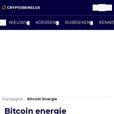
NIEUWS
KOERSEN
RUBRIEKEN
KENNI
▼
▼
▼
Startpagina
Bitcoin Energie
Bitcoin energie