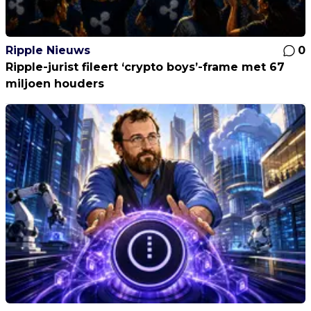
Ripple Nieuws
0
Ripple-jurist fileert ‘crypto boys’-frame met 67
miljoen houders