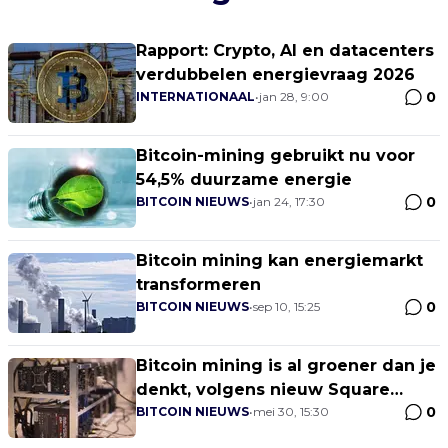
Rapport: Crypto, AI en datacenters
verdubbelen energievraag 2026
0
INTERNATIONAAL
•
jan 28, 9:00
Bitcoin-mining gebruikt nu voor
54,5% duurzame energie
0
BITCOIN NIEUWS
•
jan 24, 17:30
Bitcoin mining kan energiemarkt
transformeren
0
BITCOIN NIEUWS
•
sep 10, 15:25
Bitcoin mining is al groener dan je
denkt, volgens nieuw Square
0
onderzoek
BITCOIN NIEUWS
•
mei 30, 15:30