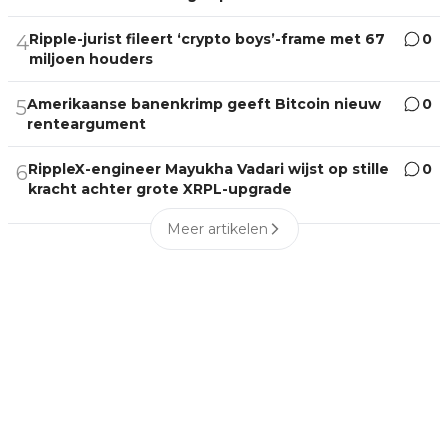
Ripple-jurist fileert ‘crypto boys’-frame met 67
0
4
miljoen houders
Amerikaanse banenkrimp geeft Bitcoin nieuw
0
5
renteargument
RippleX-engineer Mayukha Vadari wijst op stille
0
6
kracht achter grote XRPL-upgrade
Meer artikelen