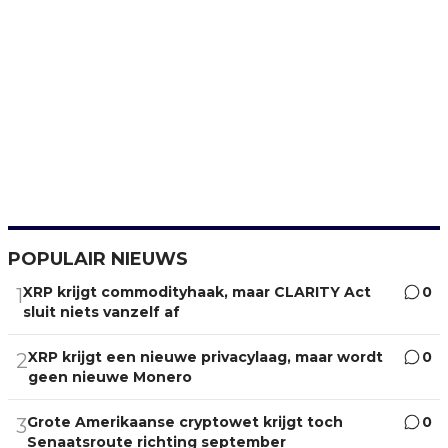
POPULAIR NIEUWS
XRP krijgt commodityhaak, maar CLARITY Act
0
1
sluit niets vanzelf af
XRP krijgt een nieuwe privacylaag, maar wordt
0
2
geen nieuwe Monero
Grote Amerikaanse cryptowet krijgt toch
0
3
Senaatsroute richting september