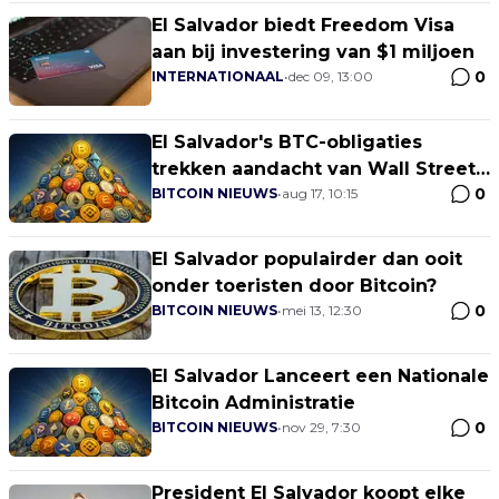
El Salvador biedt Freedom Visa
aan bij investering van $1 miljoen
0
INTERNATIONAAL
•
dec 09, 13:00
El Salvador's BTC-obligaties
trekken aandacht van Wall Street-
0
giganten
BITCOIN NIEUWS
•
aug 17, 10:15
El Salvador populairder dan ooit
onder toeristen door Bitcoin?
0
BITCOIN NIEUWS
•
mei 13, 12:30
El Salvador Lanceert een Nationale
Bitcoin Administratie
0
BITCOIN NIEUWS
•
nov 29, 7:30
President El Salvador koopt elke