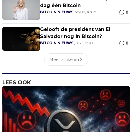
dag één Bitcoin
0
BITCOIN NIEUWS
•
nov 19, 16:00
Gelooft de president van El
Salvador nog in Bitcoin?
0
BITCOIN NIEUWS
•
jul 25, 9:30
Meer artikelen
LEES OOK