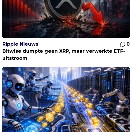
Ripple Nieuws
0
Bitwise dumpte geen XRP, maar verwerkte ETF-
uitstroom