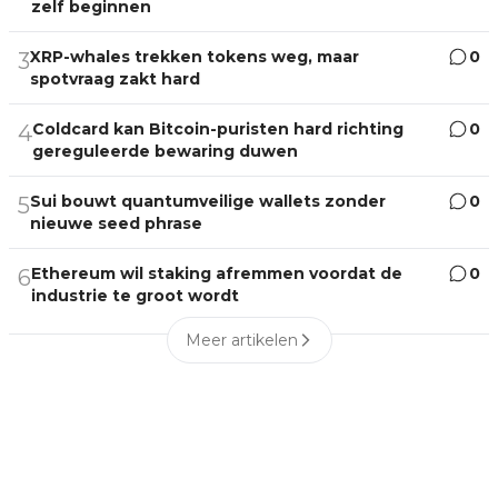
zelf beginnen
XRP-whales trekken tokens weg, maar
0
3
spotvraag zakt hard
Coldcard kan Bitcoin-puristen hard richting
0
4
gereguleerde bewaring duwen
Sui bouwt quantumveilige wallets zonder
0
5
nieuwe seed phrase
Ethereum wil staking afremmen voordat de
0
6
industrie te groot wordt
Meer artikelen