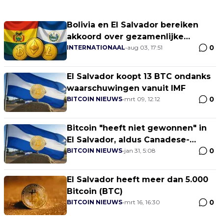
Bolivia en El Salvador bereiken
akkoord over gezamenlijke
0
stappen met digitale activa
INTERNATIONAAL
•
aug 03, 17:51
El Salvador koopt 13 BTC ondanks
waarschuwingen vanuit IMF
0
BITCOIN NIEUWS
•
mrt 09, 12:12
Bitcoin "heeft niet gewonnen" in
El Salvador, aldus Canadese-
0
ontwikkelaar
BITCOIN NIEUWS
•
jan 31, 5:08
El Salvador heeft meer dan 5.000
Bitcoin (BTC)
0
BITCOIN NIEUWS
•
mrt 16, 16:30