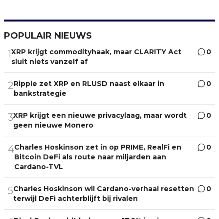
POPULAIR NIEUWS
XRP krijgt commodityhaak, maar CLARITY Act
0
1
sluit niets vanzelf af
Ripple zet XRP en RLUSD naast elkaar in
0
2
bankstrategie
XRP krijgt een nieuwe privacylaag, maar wordt
0
3
geen nieuwe Monero
Charles Hoskinson zet in op PRIME, RealFi en
0
4
Bitcoin DeFi als route naar miljarden aan
Cardano-TVL
Charles Hoskinson wil Cardano-verhaal resetten
0
5
terwijl DeFi achterblijft bij rivalen