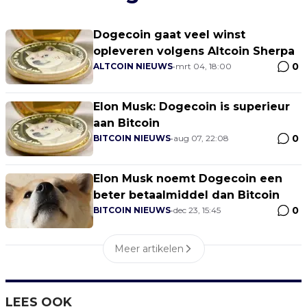
Dogecoin gaat veel winst
opleveren volgens Altcoin Sherpa
0
ALTCOIN NIEUWS
•
mrt 04, 18:00
Elon Musk: Dogecoin is superieur
aan Bitcoin
0
BITCOIN NIEUWS
•
aug 07, 22:08
Elon Musk noemt Dogecoin een
beter betaalmiddel dan Bitcoin
0
BITCOIN NIEUWS
•
dec 23, 15:45
Meer artikelen
LEES OOK