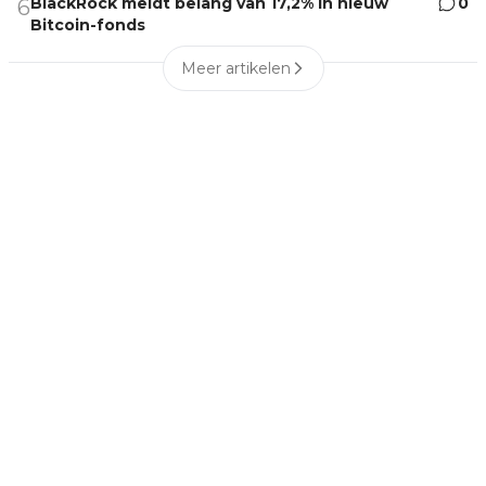
BlackRock meldt belang van 17,2% in nieuw
0
6
Bitcoin-fonds
Meer artikelen