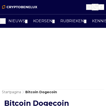
NIEUWS
KOERSEN
RUBRIEKEN
KENNI
▼
▼
▼
Startpagina
Bitcoin Dogecoin
Bitcoin Dogecoin