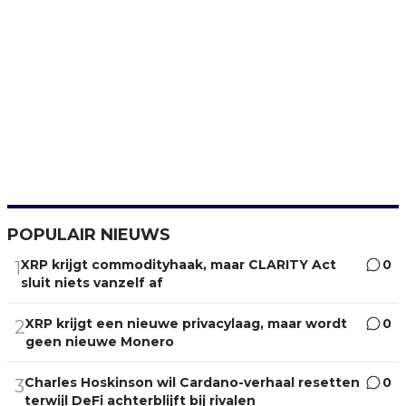
POPULAIR NIEUWS
XRP krijgt commodityhaak, maar CLARITY Act
0
1
sluit niets vanzelf af
XRP krijgt een nieuwe privacylaag, maar wordt
0
2
geen nieuwe Monero
Charles Hoskinson wil Cardano-verhaal resetten
0
3
terwijl DeFi achterblijft bij rivalen