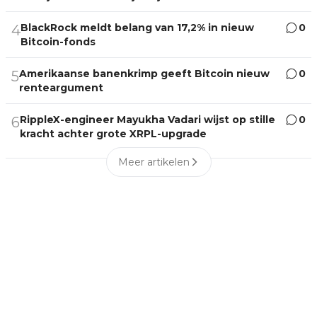
BlackRock meldt belang van 17,2% in nieuw
0
4
Bitcoin-fonds
Amerikaanse banenkrimp geeft Bitcoin nieuw
0
5
renteargument
RippleX-engineer Mayukha Vadari wijst op stille
0
6
kracht achter grote XRPL-upgrade
Meer artikelen