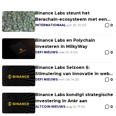
Binance Labs steunt het
Berachain-ecosysteem met een
0
grote investering
INTERNATIONAAL
•
jun 25, 10:00
Binance Labs en Polychain
investeren in MilkyWay
0
DEFI NIEUWS
•
mei 01, 11:00
Binance Labs Seizoen 6:
Stimulering van innovatie in web3
0
en cryptocurrency
DEFI NIEUWS
•
mrt 09, 14:30
Binance Labs kondigt strategische
investering in Ankr aan
0
ALTCOIN NIEUWS
•
aug 12, 17:30